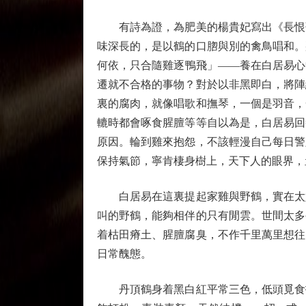
有詩為證，為肥美的楊貴妃寫出《長恨歌
味深長的，是以鶴的口脗與別的禽鳥唱和。
何依，只合隨雞逐鴨飛」——養在白居易心
遷就不合格的事物？對於以非黑即白，將陣
裏的腐肉，就像唱歌和撫琴，一個是羽音，
轆時都會啄食腥膻等等自以為是，白居易回
原因。輪到雞來抱怨，不該輕漫自己每日警
保持氣節，寧肯棲身樹上，天下人的眼界，
白居易在這裏提起家雞與野鶴，實在太好
叫的野鶴，能夠相伴的只有閒雲。世間太多
着枯田瘠土、腥膻腐臭，不作千里萬里想往
日常醜態。
丹頂鶴身着黑白紅平常三色，低頭覓食找