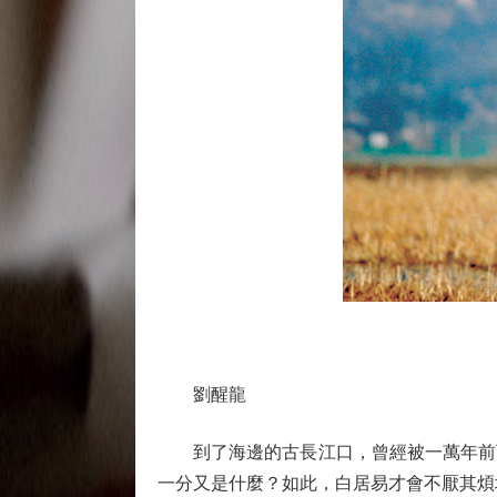
劉醒龍
到了海邊的古長江口，曾經被一萬年前可
一分又是什麼？如此，白居易才會不厭其煩