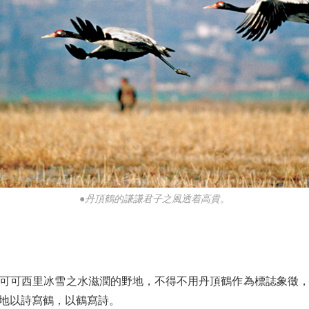
●丹頂鶴的謙謙君子之風透着高貴。
可西里冰雪之水滋潤的野地，不得不用丹頂鶴作為標誌象徵，
地以詩寫鶴，以鶴寫詩。