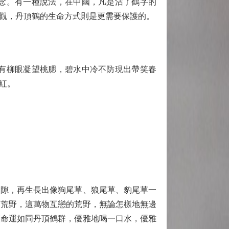
念。有一種說法，在中國，凡是沾了鶴字的
觀，丹頂鶴的生命方式則是更需要保護的。
有柳眼凝望桃腮，碧水中冷不防現出帶笑春
紅。
隙，再生長出像狗尾草、狼尾草、豹尾草一
的荒野，這萬物互戀的荒野，無論怎樣地無邊
讓命運如同丹頂鶴群，優雅地喝一口水，優雅