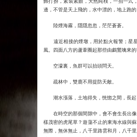
飾打扮，素裝素顏，天然純樸，一招一式
邊，不管是天上飛的，水中漂的，地上跑的
陸煙海霧，隱隱忽忽，茫茫蒼蒼。
遠近相接的煙墩，用於點火報警；星星點
風。四面八方的蘆葦圈起那些由鸕鶿噙來的
空濛裏，魚群可以抬頭問天。
疏林中，雙鹿不用提防天敵。
潮水漲落，土地得失，恍惚之間，長起
在時空的那個間隙中，會不會生長出像狗
樣茂密的虎尾草？遊蕩不止的東海水線與蘇
無際，無休無止，八千里路雲和月，八千里