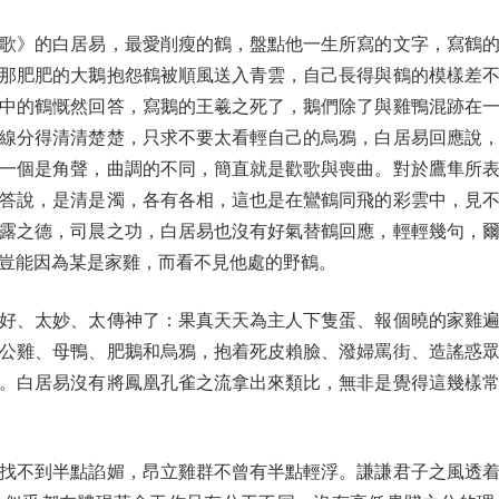
》的白居易，最愛削瘦的鶴，盤點他一生所寫的文字，寫鶴的
那肥肥的大鵝抱怨鶴被順風送入青雲，自己長得與鶴的模樣差
中的鶴慨然回答，寫鵝的王羲之死了，鵝們除了與雞鴨混跡在
線分得清清楚楚，只求不要太看輕自己的烏鴉，白居易回應說
一個是角聲，曲調的不同，簡直就是歡歌與喪曲。對於鷹隼所
答說，是清是濁，各有各相，這也是在鸞鶴同飛的彩雲中，見
露之德，司晨之功，白居易也沒有好氣替鶴回應，輕輕幾句，
豈能因為某是家雞，而看不見他處的野鶴。
、太妙、太傳神了：果真天天為主人下隻蛋、報個曉的家雞遍
公雞、母鴨、肥鵝和烏鴉，抱着死皮賴臉、潑婦罵街、造謠惑
。白居易沒有將鳳凰孔雀之流拿出來類比，無非是覺得這幾樣
不到半點諂媚，昂立雞群不曾有半點輕浮。謙謙君子之風透着