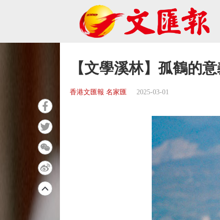
【文學溪林】孤鶴的意
香港文匯報 名家匯
2025-03-01