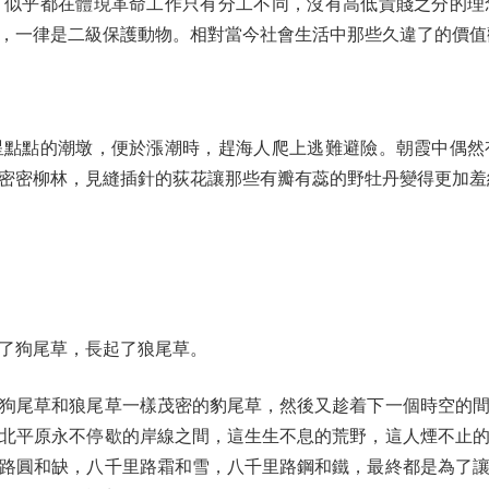
，似乎都在體現革命工作只有分工不同，沒有高低貴賤之分的理
，一律是二級保護動物。相對當今社會生活中那些久違了的價值
點的潮墩，便於漲潮時，趕海人爬上逃難避險。朝霞中偶然
密密柳林，見縫插針的荻花讓那些有瓣有蕊的野牡丹變得更加羞
了狗尾草，長起了狼尾草。
尾草和狼尾草一樣茂密的豹尾草，然後又趁着下一個時空的間
北平原永不停歇的岸線之間，這生生不息的荒野，這人煙不止
路圓和缺，八千里路霜和雪，八千里路鋼和鐵，最終都是為了