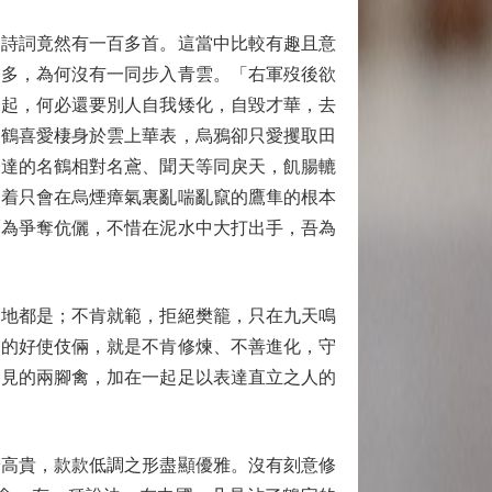
詩詞竟然有一百多首。這當中比較有趣且意
不多，為何沒有一同步入青雲。「右軍歿後欲
一起，何必還要別人自我矮化，自毀才華，去
，鶴喜愛棲身於雲上華表，烏鴉卻只愛攫取田
表達的名鶴相對名鳶、聞天等同戾天，飢腸轆
不着只會在烏煙瘴氣裏亂喘亂竄的鷹隼的根本
爾為爭奪伉儷，不惜在泥水中大打出手，吾為
地都是；不肯就範，拒絕樊籠，只在九天鳴
眾的好使伎倆，就是不肯修煉、不善進化，守
常見的兩腳禽，加在一起足以表達直立之人的
高貴，款款低調之形盡顯優雅。沒有刻意修