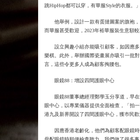
跳HipHop都可以穿，有華服Style的衣服。
他舉例，設計一款有蛋撻圖案的旗袍，「
而華服甚受歡迎，2023年裕華服裝生意額較
設立興趣小組亦能吸引顧客，如因應多人
樂棋。此外，舉辦國際瓷畫展亦吸引一批對
言，這些令更多人成為顧客掏腰包。
眼鏡88：增設四間護眼中心
眼鏡88董事總經理鄭學玉分享道，早在
眼中心，以專業儀器提供全面檢查，「拍一
港九及新界開設了四間護眼中心，獲巿民歡
因應香港老齡化，他們為顧客配眼鏡時發
母配眼鏡時順便檢查聽力。我們做了很多事