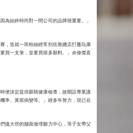
因為始終時尚對一間公司的品牌很重要。」
賽，造就一班粉絲經常到佐敦總店打躉玩康
你要買一支筆，並要買很多顏料。」余偉傑直
時便決定提供眼睛健康檢查，故開設專業護
風機率、黃斑病變等。」經多年努力，現已在
們搵大些的舖面做埋聽力中心，等子女帶父