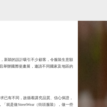
，新穎的設計吸引不少顧客，令服裝生意額
，且舉辦國際瓷畫展，邀請不同國家及地區的
求已有不同，故循着講究品質、信心保證，
做StreetWear（街頭服裝），做一些