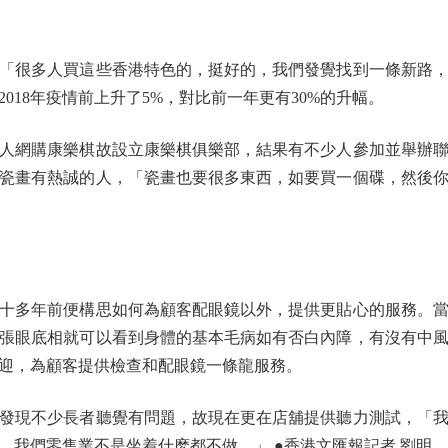
」
很多人買這些香港特色的，挺好的，我們發覺找到一條新路，
2018年疫情前上升了5%，對比前一年更有30%的升幅。
網購康樂棋故設立康樂棋俱樂部，結果有不少人參加並舉辦聯
瓷畫有熱誠的人，「瓷畫也要很多東西，如要買一個碟，然後
十多年前便構思如何為顧客配眼鏡以外，提供更貼心的服務。當
張眼底相就可以看到身體的基本毛病如有否白內障，有沒有中
迎，為顧客提供檢查和配眼鏡一條龍服務。
現不少長者聽覺有問題，故現在更在店舖提供聽力測試，「我
，我們零售業不是坐着什麽都不做。」 ●香港文匯報記者 劉明