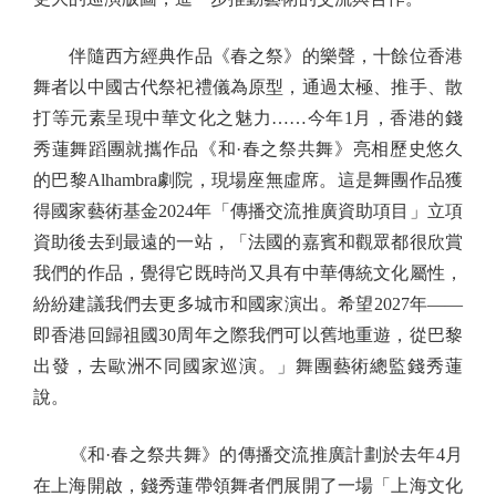
伴隨西方經典作品《春之祭》的樂聲，十餘位香港
舞者以中國古代祭祀禮儀為原型，通過太極、推手、散
打等元素呈現中華文化之魅力……今年1月，香港的錢
秀蓮舞蹈團就攜作品《和·春之祭共舞》亮相歷史悠久
的巴黎Alhambra劇院，現場座無虛席。這是舞團作品獲
得國家藝術基金2024年「傳播交流推廣資助項目」立項
資助後去到最遠的一站，「法國的嘉賓和觀眾都很欣賞
我們的作品，覺得它既時尚又具有中華傳統文化屬性，
紛紛建議我們去更多城市和國家演出。希望2027年——
即香港回歸祖國30周年之際我們可以舊地重遊，從巴黎
出發，去歐洲不同國家巡演。」舞團藝術總監錢秀蓮
說。
《和·春之祭共舞》的傳播交流推廣計劃於去年4月
在上海開啟，錢秀蓮帶領舞者們展開了一場「上海文化