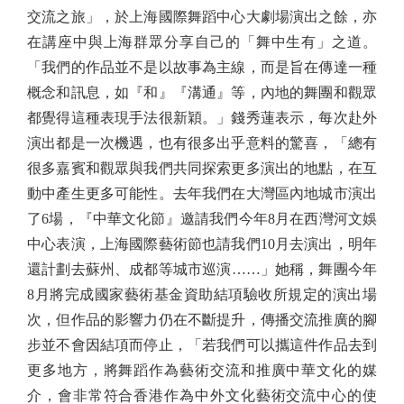
交流之旅」，於上海國際舞蹈中心大劇場演出之餘，亦
在講座中與上海群眾分享自己的「舞中生有」之道。
「我們的作品並不是以故事為主線，而是旨在傳達一種
概念和訊息，如『和』『溝通』等，內地的舞團和觀眾
都覺得這種表現手法很新穎。」錢秀蓮表示，每次赴外
演出都是一次機遇，也有很多出乎意料的驚喜，「總有
很多嘉賓和觀眾與我們共同探索更多演出的地點，在互
動中產生更多可能性。去年我們在大灣區內地城市演出
了6場，『中華文化節』邀請我們今年8月在西灣河文娛
中心表演，上海國際藝術節也請我們10月去演出，明年
還計劃去蘇州、成都等城市巡演……」她稱，舞團今年
8月將完成國家藝術基金資助結項驗收所規定的演出場
次，但作品的影響力仍在不斷提升，傳播交流推廣的腳
步並不會因結項而停止，「若我們可以攜這件作品去到
更多地方，將舞蹈作為藝術交流和推廣中華文化的媒
介，會非常符合香港作為中外文化藝術交流中心的使