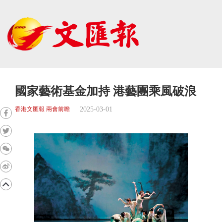
國家藝術基金加持 港藝團乘風破浪
2025-03-01
香港文匯報 兩會前瞻