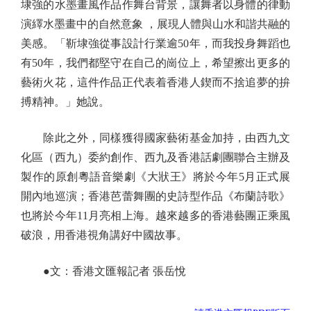
埭強的水墨畫風作品作舞台背景，讓舞者以身體的律動
演繹水墨畫中的自然意象 ，展現人體與山水和諧共融的
美感。「靳埭強從事設計行業逾50年，而我投身舞蹈也
有50年，我們都堅守在自己的崗位上，希望擦出更多的
藝術火花，這件作品正代表着香港人鍥而不捨追夢的拚
搏精神。」她說。
除此之外，同樣獲得國家藝術基金加持，由西九文
化區（西九）委約創作、西九及香港話劇團聯合主辦及
製作的原創粵語音樂劇《大狀王》將於今年5月正式展
開內地巡演；香港芭蕾舞團的史詩型作品《布蘭詩歌》
也將於今年11月亮相上海。越來越多的香港藝團正乘風
破浪，用香港視角講好中國故事。
●文：香港文匯報記者 張岳悅