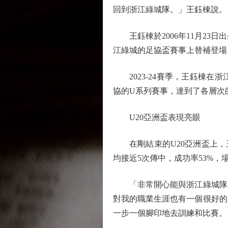
回到浙江綠城隊。」王鈺棟說。
王鈺棟於2006年11月23日出
江綠城的足協盃賽事上替補登場
2023-24賽季，王鈺棟在
協的U系列賽事，達到了各層次
U20亞洲盃表現亮眼
在剛結束的U20亞洲盃上，王鈺
均接近5次傳中，成功率53%，
「非常開心能與浙江綠城隊完
對我的職業生涯也有一個很好的
一步一個腳印地去訓練和比賽。