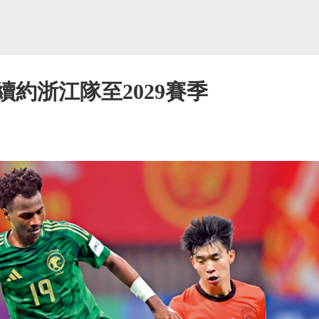
續約浙江隊至2029賽季