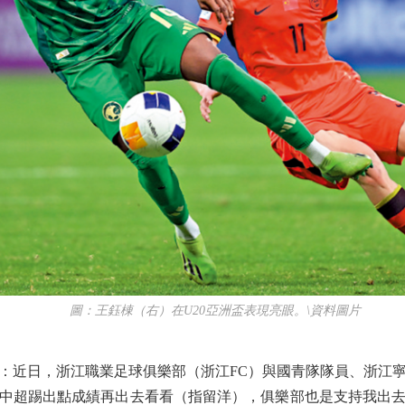
圖：王鈺棟（右）在U20亞洲盃表現亮眼。\資料圖片
近日，浙江職業足球俱樂部（浙江FC）與國青隊隊員、浙江寧
想在中超踢出點成績再出去看看（指留洋），俱樂部也是支持我出