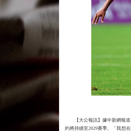
【大公報訊】據中新網報道：
約將持續至2029賽季。「我