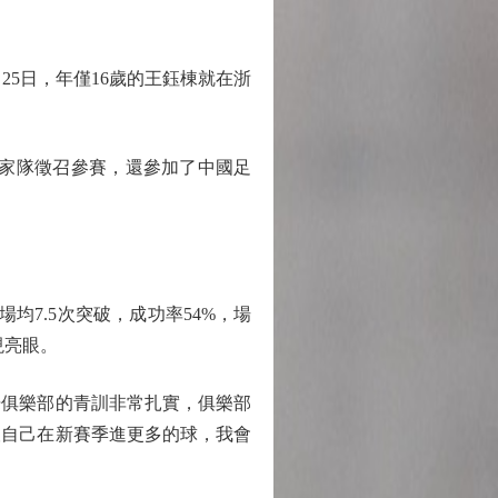
月25日，年僅16歲的王鈺棟就在浙
國家隊徵召參賽，還參加了中國足
均7.5次突破，成功率54%，場
現亮眼。
俱樂部的青訓非常扎實，俱樂部
望自己在新賽季進更多的球，我會