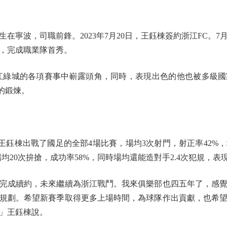
生在寧波，司職前鋒。2023年7月20日，王鈺棟簽約浙江FC。7
，完成職業隊首秀。
浙江綠城的各項賽事中嶄露頭角，同時，表現出色的他也被多級
的鍛煉。
棟出戰了國足的全部4場比賽，場均3次射門，射正率42%，場
場均20次拚搶，成功率58%，同時場均還能造對手2.4次犯規，表
成續約，未來繼續為浙江戰鬥。我來俱樂部也四五年了，感覺
規劃。希望新賽季取得更多上場時間，為球隊作出貢獻，也希
」王鈺棟說。