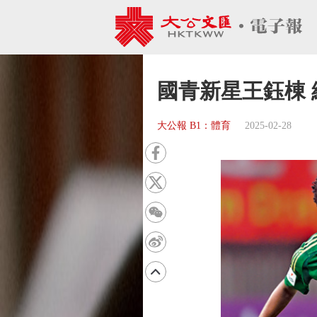
國青新星王鈺棟 
大公報 B1：體育
2025-02-28