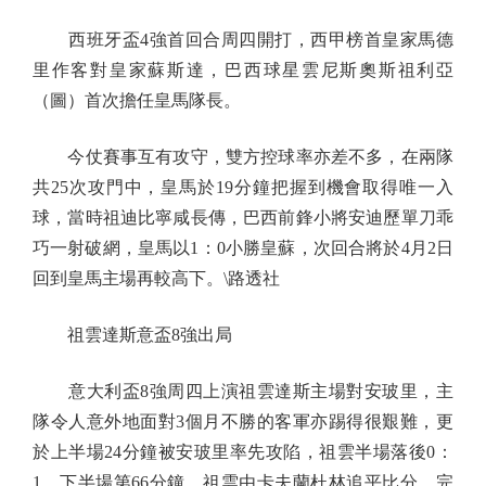
西班牙盃4強首回合周四開打，西甲榜首皇家馬德
里作客對皇家蘇斯達，巴西球星雲尼斯奧斯祖利亞
（圖）首次擔任皇馬隊長。
今仗賽事互有攻守，雙方控球率亦差不多，在兩隊
共25次攻門中，皇馬於19分鐘把握到機會取得唯一入
球，當時祖迪比寧咸長傳，巴西前鋒小將安迪歷單刀乖
巧一射破網，皇馬以1：0小勝皇蘇，次回合將於4月2日
回到皇馬主場再較高下。\路透社
祖雲達斯意盃8強出局
意大利盃8強周四上演祖雲達斯主場對安玻里，主
隊令人意外地面對3個月不勝的客軍亦踢得很艱難，更
於上半場24分鐘被安玻里率先攻陷，祖雲半場落後0：
1。下半場第66分鐘，祖雲由卡夫蘭杜林追平比分，完