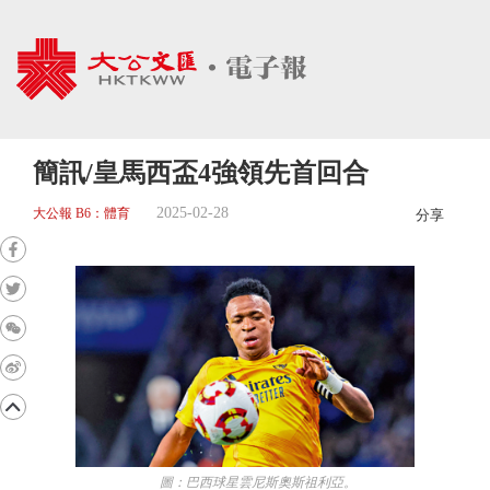
簡訊/皇馬西盃4強領先首回合
2025-02-28
大公報 B6：體育
分享
圖：巴西球星雲尼斯奧斯祖利亞。