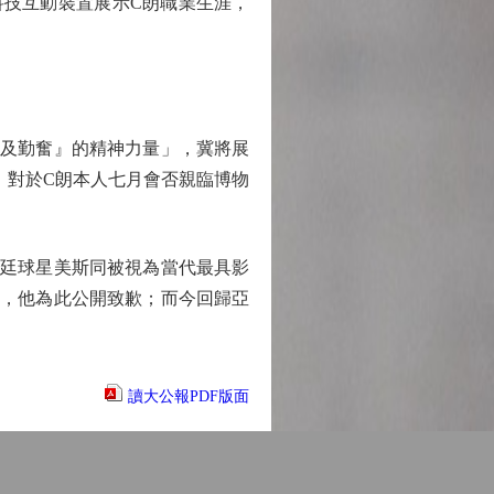
科技互動裝置展示C朗職業生涯，
及勤奮』的精神力量」，冀將展
。對於C朗本人七月會否親臨博物
廷球星美斯同被視為當代最具影
滿，他為此公開致歉；而今回歸亞
讀大公報PDF版面