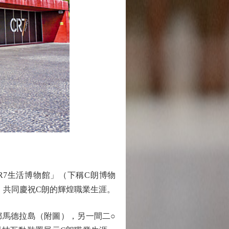
「CR7生活博物館」（下稱C朗博物
，共同慶祝C朗的輝煌職業生涯。
馬德拉島（附圖），另一間二○