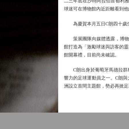
二三年底在沙特阿拉伯首都利雅
球迷可在博物館內近距離看到他
為慶賀本月五日C朗四十歲生
策展團隊向媒體透露，博物館
館打造為「激勵球迷與訪客的靈
館開幕禮，目前尚未確認。
C朗出身於葡萄牙馬德拉群島
響力的足球運動員之一。C朗與
洲設立首間主題館，勢必再掀足