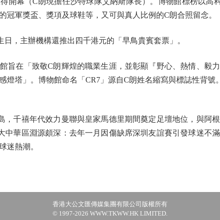
得開幕（C朗現擔任沙特球隊艾納斯隊長）。博物館標榜以高
的冠軍獎盃、獎項及球鞋等，又可與真人比例的C朗合照留念。
日，主辦機構還推出四千港元的「早鳥貴賓套票」。
旨在「致敬C朗輝煌的職業生涯，並彰顯『野心、熱情、毅力
感燈塔」。博物館命名「CR7」源自C朗姓名縮寫與標誌性背號
，千禧年代效力曼聯與皇家馬德里期間奠定足壇地位，與阿根
大中華區淵源頗深：去年一月因傷缺席深圳友誼賽引發球迷不
球迷熱潮。
香港大公文匯傳媒集團有限公司版權所有
© 1997-2026 WWW.TKWW.HK LIMITED.