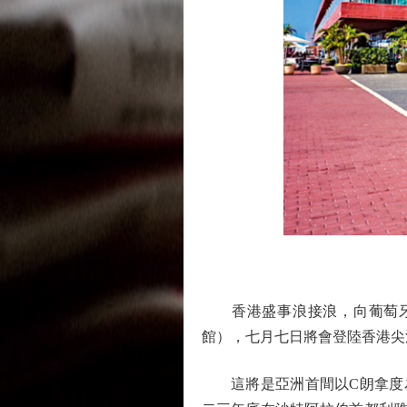
香港盛事浪接浪，向葡萄牙球星C朗
館），七月七日將會登陸香港尖沙
這將是亞洲首間以C朗拿度為