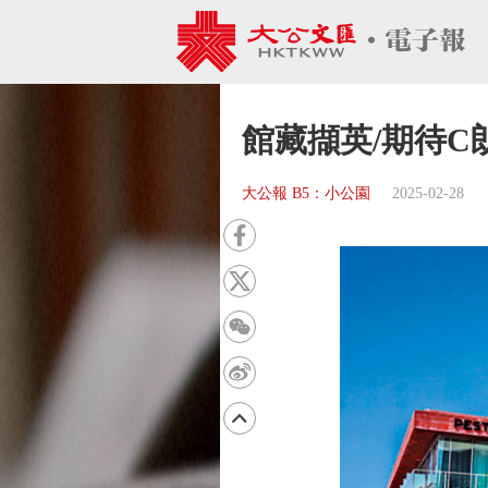
館藏擷英/期待C
大公報 B5：小公園
2025-02-28