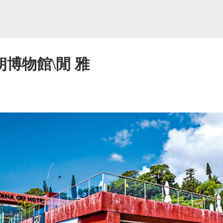
朗博物館\閒 雅