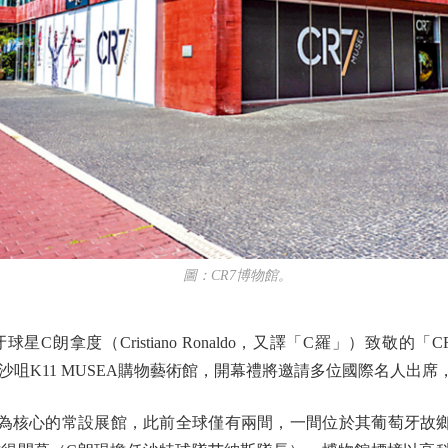
圖：CR7博物館。
拿度（Cristiano Ronaldo，又譯「C羅」）致敬的
咀K11 MUSEA購物藝術館，開幕禮將邀請多位國際名人出席
核心的常設展館，此前全球僅有兩間，一間位於其葡萄牙故鄉