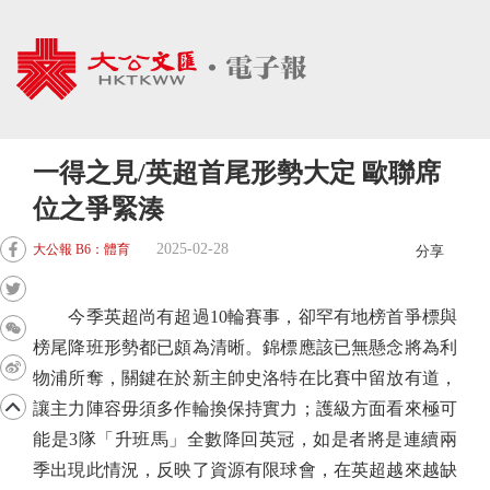
一得之見/英超首尾形勢大定 歐聯席
位之爭緊湊
2025-02-28
大公報 B6：體育
分享
今季英超尚有超過10輪賽事，卻罕有地榜首爭標與
榜尾降班形勢都已頗為清晰。錦標應該已無懸念將為利
物浦所奪，關鍵在於新主帥史洛特在比賽中留放有道，
讓主力陣容毋須多作輪換保持實力；護級方面看來極可
能是3隊「升班馬」全數降回英冠，如是者將是連續兩
季出現此情況，反映了資源有限球會，在英超越來越缺