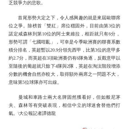
乏競爭力的悲歌。
首尾形勢大定之下，令人感興趣的就是來屆歐聯席
位之爭。除榜首「雙紅」席位穩固外，目前由第3位的
諾定咸森林到第10位的阿士東維拉，相距就只有6分，
形勢可謂「七國咁亂」，可幸是今季歐洲賽的聯賽系數
積分排名，英超暫以20.9分領先西甲，比第3位的意甲多
約2.7分，而英超在3項歐洲賽仍有6隊角逐，反觀意甲以
至隨後的葡超就只餘下4隊與2隊，英超在淘汰階段增添
分數的機會自然亦較大，取得額外兩席之一問題不大，
意味第5位球隊亦可出線。
曼城和車路士兩大名牌固然獲看好，但如般尼茅
夫、森林等有突破表現，相信中立的球迷會替他們打
氣。\大公報記者譚德龍