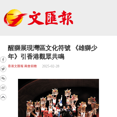
醒獅展現灣區文化符號 《雄獅少
年》引香港觀眾共鳴
2025-02-28
香港文匯報 兩會前瞻