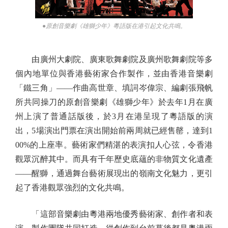
●原創音樂劇《雄獅少年》粵語版在港引起文化共鳴。
由廣州大劇院、廣東歌舞劇院及廣州歌舞劇院等多
個內地單位與香港藝術家合作製作，並由香港音樂劇
「鐵三角」——作曲高世章、填詞岑偉宗、編劇張飛帆
所共同操刀的原創音樂劇《雄獅少年》於去年1月在廣
州上演了普通話版後，於3月在港呈現了粵語版的演
出，5場演出門票在演出開始前兩周就已經售罄，達到1
00%的上座率。藝術家們精湛的表演扣人心弦，令香港
觀眾沉醉其中。而具有千年歷史底蘊的非物質文化遺產
——醒獅，通過舞台藝術展現出的嶺南文化魅力，更引
起了香港觀眾強烈的文化共鳴。
「這部音樂劇由粵港兩地優秀藝術家、創作者和表