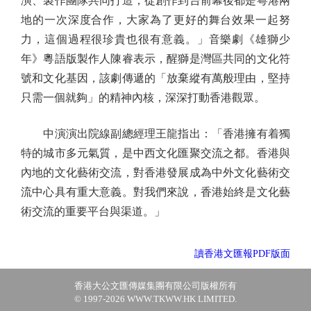
演、製作團隊共同打造，從創作到台前幕後都是粵港兩
地的一次深度合作，大家為了更好的舞台效果一起努
力，這個過程很珍貴也很有意義。」音樂劇《雄獅少
年》粵語版製作人陳睿表示，醒獅是灣區共同的文化符
號和文化基因，該劇傳遞的「放棄縱有萬般理由，堅持
只需一個就夠」的精神內核，深深打動香港觀眾。
中演演出院線副總經理王龍指出：「香港擁有着獨
特的城市多元氣質，是中西文化匯聚交流之都。香港與
內地的文化藝術交流，對香港發展成為中外文化藝術交
流中心具有重大意義。對我們來說，香港始終是文化藝
術交流的重要平台與渠道。」
讀香港文匯報PDF版面
香港大公文匯傳媒集團有限公司版權所有
© 1997-2026 WWW.TKWW.HK LIMITED.