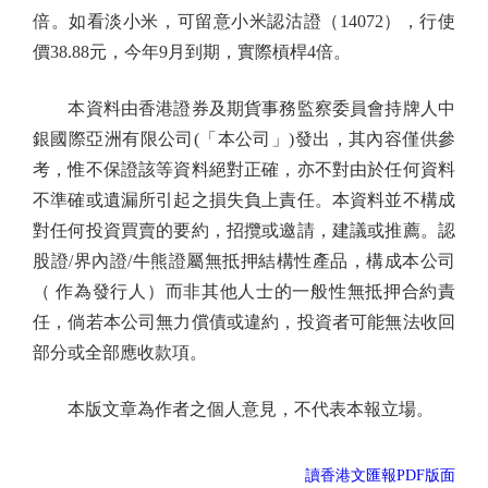
倍。如看淡小米，可留意小米認沽證（14072），行使
價38.88元，今年9月到期，實際槓桿4倍。
本資料由香港證券及期貨事務監察委員會持牌人中
銀國際亞洲有限公司(「本公司」)發出，其內容僅供參
考，惟不保證該等資料絕對正確，亦不對由於任何資料
不準確或遺漏所引起之損失負上責任。本資料並不構成
對任何投資買賣的要約，招攬或邀請，建議或推薦。認
股證/界內證/牛熊證屬無抵押結構性產品，構成本公司
（ 作為發行人）而非其他人士的一般性無抵押合約責
任，倘若本公司無力償債或違約，投資者可能無法收回
部分或全部應收款項。
本版文章為作者之個人意見，不代表本報立場。
讀香港文匯報PDF版面