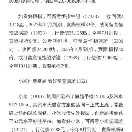
000點後遇沽壓，倒跌至23,700點水平徘徊。
如看好恒指，可留意恒指牛證（57323），收回價2
3,118點，2027年12月到期，實際槓桿33倍。或可留意恒
指認購證（13523），行使價25,125點，今年7月到期，
實際槓桿9倍。如看淡恒指，可留意恒指熊證（5300
5），收回價24,200點，2026年4月到期，實際槓桿40
倍。或可留意恒指認沽證（27989），行使價19,000點，
今年10月到期，實際槓桿7倍。
小米推新產品 看好留意購證13521
小米（1810）於周四發布了旗艦手機15 Ultra及汽車
SU7 Ultra，其汽車天貓官方旗艦店同日正式上線，開啟
線上預約試駕服務。小米股價先升後回，創新高後倒跌
至53元水平好淡爭持。如看好小米，可留意小米認購證
（13521），行使價57.88元，今年8月到期，實際槓桿4