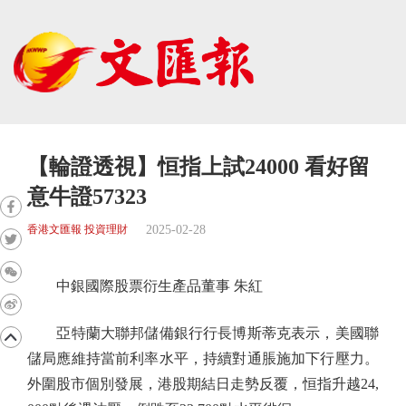
【輪證透視】恒指上試24000 看好留
意牛證57323
2025-02-28
香港文匯報 投資理財
中銀國際股票衍生產品董事 朱紅
亞特蘭大聯邦儲備銀行行長博斯蒂克表示，美國聯
儲局應維持當前利率水平，持續對通脹施加下行壓力。
外圍股市個別發展，港股期結日走勢反覆，恒指升越24,