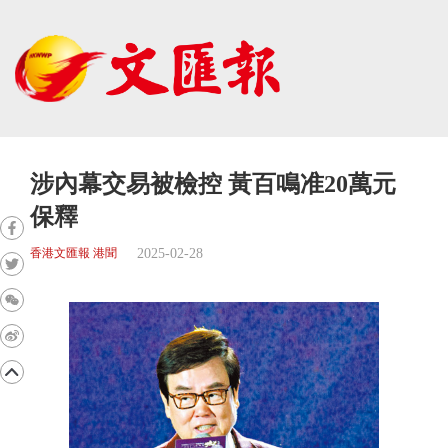
涉內幕交易被檢控 黃百鳴准20萬元
保釋
2025-02-28
香港文匯報 港聞