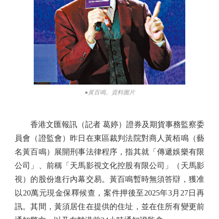
●黃百鳴。資料圖片
香港文匯報訊（記者 葛婷）證券及期貨事務監察委
員會（證監會）昨日在東區裁判法院對商人黃栢鳴（藝
名黃百鳴）展開刑事法律程序，指其就「傳遞娛樂有限
公司」、前稱「天馬影視文化控股有限公司」（天馬影
視）的股份進行內幕交易。黃百鳴暫時無須答辯，獲准
以20萬元現金保釋候查，案件押後至2025年3月27日再
訊。其間，黃須居住在提供的住址，並在住所有變更前