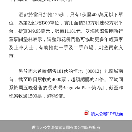
滙都於當日加推125伙，只有1伙屬400萬元以下單
位，為第2座1樓B09單位，實用面積313方呎連62方呎平
台，折實349.95萬元，呎價11181元。泛海國際集團執行
董事關堡林表示，調整印花稅門檻可協助更多年輕買家
及上車人士，有助推動一手及二手市場，刺激買家入
市。
另於周六首輪銷售181伙的恒地（00012）九龍城南
首，截至昨日累收約4000票，超額認購約21倍。至於同
系於周五晚發售的長沙灣Belgravia Place第2期，截至昨
晚累收逾1500票，超額9倍。
讀大公報PDF版面
香港大公文匯傳媒集團有限公司版權所有