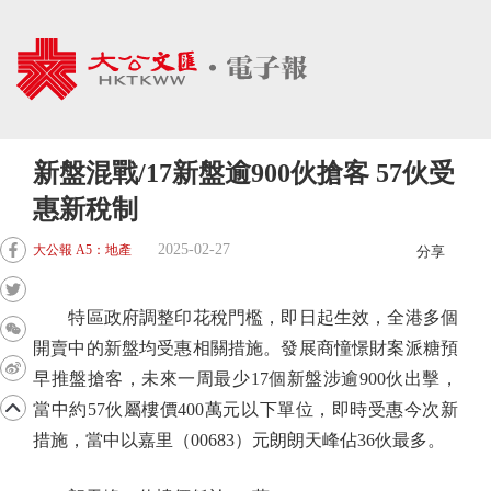
新盤混戰/17新盤逾900伙搶客 57伙受
惠新稅制
2025-02-27
大公報 A5：地產
分享
特區政府調整印花稅門檻，即日起生效，全港多個
開賣中的新盤均受惠相關措施。發展商憧憬財案派糖預
早推盤搶客，未來一周最少17個新盤涉逾900伙出擊，
當中約57伙屬樓價400萬元以下單位，即時受惠今次新
措施，當中以嘉里（00683）元朗朗天峰佔36伙最多。