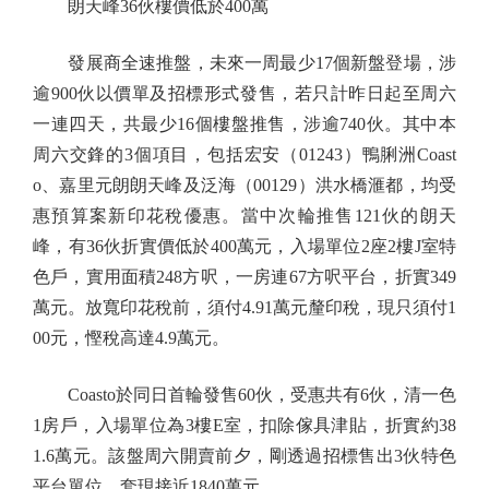
朗天峰36伙樓價低於400萬
發展商全速推盤，未來一周最少17個新盤登場，涉
逾900伙以價單及招標形式發售，若只計昨日起至周六
一連四天，共最少16個樓盤推售，涉逾740伙。其中本
周六交鋒的3個項目，包括宏安（01243）鴨脷洲Coast
o、嘉里元朗朗天峰及泛海（00129）洪水橋滙都，均受
惠預算案新印花稅優惠。當中次輪推售121伙的朗天
峰，有36伙折實價低於400萬元，入場單位2座2樓J室特
色戶，實用面積248方呎，一房連67方呎平台，折實349
萬元。放寬印花稅前，須付4.91萬元釐印稅，現只須付1
00元，慳稅高達4.9萬元。
Coasto於同日首輪發售60伙，受惠共有6伙，清一色
1房戶，入場單位為3樓E室，扣除傢具津貼，折實約38
1.6萬元。該盤周六開賣前夕，剛透過招標售出3伙特色
平台單位，套現接近1840萬元。