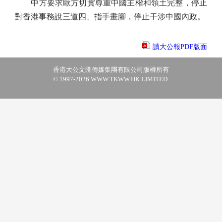
中方要求歐方切實尊重中國主權和領土完整，停止
對香港事務說三道四、指手畫腳，停止干涉中國內政。
讀大公報PDF版面
香港大公文匯傳媒集團有限公司版權所有
© 1997-2026 WWW.TKWW.HK LIMITED.