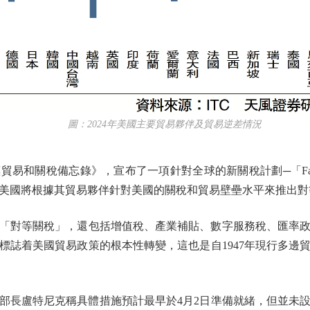
圖：2024年美國主要貿易夥伴及貿易逆差情況
稅備忘錄》，宣布了一項針對全球的新關稅計劃─「Fair and Re
美國將根據其貿易夥伴針對美國的關稅和貿易壁壘水平來推出對
對等關稅」，還包括增值稅、產業補貼、數字服務稅、匯率政
標誌着美國貿易政策的根本性轉變，這也是自1947年現行多邊
長盧特尼克稱具體措施預計最早於4月2日準備就緒，但並未設