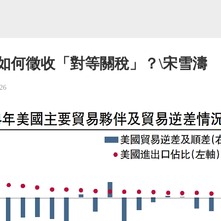
如何徵收「對等關稅」？\宋雪濤
26