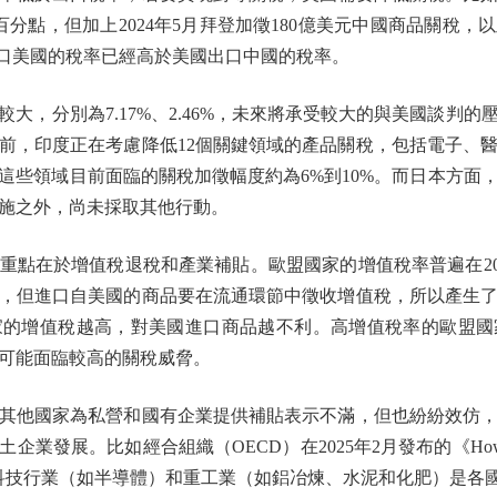
分點，但加上2024年5月拜登加徵180億美元中國商品關稅，以及
出口美國的稅率已經高於美國出口中國的稅率。
，分別為7.17%、2.46%，未來將承受較大的與美國談判的
前，印度正在考慮降低12個關鍵領域的產品關稅，包括電子、
這些領域目前面臨的關稅加徵幅度約為6%到10%。而日本方面
施之外，尚未採取其他行動。
點在於增值稅退稅和產業補貼。歐盟國家的增值稅率普遍在20
，但進口自美國的商品要在流通環節中徵收增值稅，所以產生
家的增值稅越高，對美國進口商品越不利。高增值稅率的歐盟國
可能面臨較高的關稅威脅。
他國家為私營和國有企業提供補貼表示不滿，但也紛紛效仿，
。比如經合組織（OECD）在2025年2月發布的《How Government
ms》中提到，高科技行業（如半導體）和重工業（如鋁冶煉、水泥和化肥）