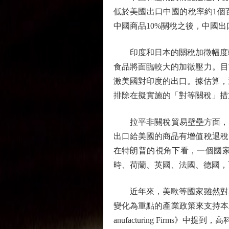
低於美國出口中國的稅率約1個百
中國商品10%關稅之後，中國
印度和日本的關稅加徵幅度較大
食品將面臨較大的加徵壓力。目
激美國對印度的出口。據估算，
排除在擬實施的「對等關稅」措
拉平非關稅貿易壁壘方面，重
出口給美國的商品有增值稅退稅
在特朗普的視角下看，一個國
時、荷蘭、英國、法國、德國，
近年來，美歐等國家雖然對其
變化為重點的產業政策來支持本土企業發展
anufacturing Fir