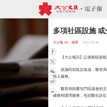
多項社區設施 
大公報 A6：港聞
2025-02-26
【大公報訊】記者劉碩源報道
就滿田邨延誤落成，醫管局稱
投入服務。
醫管局回覆屯門區議會的文件顯
醫療和護理服務，包括醫生診症