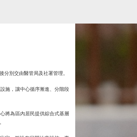
後分別交由醫管局及社署管理。
設施，讓中心循序漸進、分階段
中心將為區內居民提供綜合式基層
。