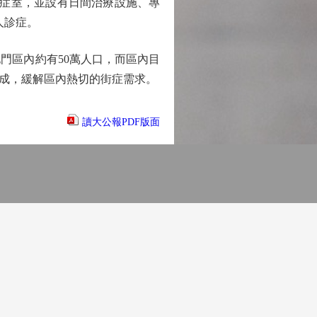
診症室，並設有日間治療設施、專
人診症。
區內約有50萬人口，而區內目
落成，緩解區內熱切的街症需求。
讀大公報PDF版面