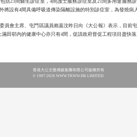
括23間醫生診症室，4間護士服務診症室及21間多用途服務
外將設有4間具備呼吸道傳染隔離設施的特別診症室，為發燒病
員會主席、屯門區議員賴嘉汶昨日向《大公報》表示，目前屯門
上滿田邨內的健康中心亦只有4間，促請政府督促工程項目盡快
香港大公文匯傳媒集團有限公司版權所有
© 1997-2026 WWW.TKWW.HK LIMITED.