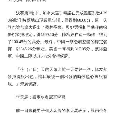
決賽第2輪中，加拿大選手泰諾在完成難度系數4.29
3的動作時落地出現嚴重失誤，僅得到68.68分，這一失
誤也讓加拿大退出了獎牌爭奪。與她選擇相同動作的徐
夢桃發揮穩定，得到99.16分，陳梅婷在這一動作上得到
了100.45分的高分。最終，中國一隊憑着整體的穩定發
揮，以345.26分奪冠。美國一隊得到317.05分，獲得亞
軍。中國二隊以316.72分奪得銅牌。
「今（24日）天的天氣比前一天要好一些，隊友都
發揮得很出色，讓我最後一個出發的時候也心裏很有
底。」齊廣璞說。
李天馬：跟兩冬奧冠軍學習
前一日奪得男子個人金牌的李天馬表示，與兩位冬