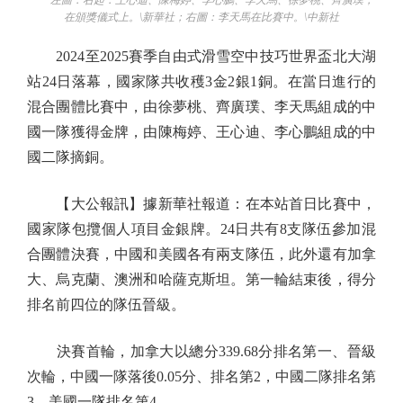
左圖：右起：王心迪、陳梅婷、李心鵬、李天馬、徐夢桃、齊廣璞，
在頒獎儀式上。\新華社；右圖：李天馬在比賽中。\中新社
2024至2025賽季自由式滑雪空中技巧世界盃北大湖
站24日落幕，國家隊共收穫3金2銀1銅。在當日進行的
混合團體比賽中，由徐夢桃、齊廣璞、李天馬組成的中
國一隊獲得金牌，由陳梅婷、王心迪、李心鵬組成的中
國二隊摘銅。
【大公報訊】據新華社報道：在本站首日比賽中，
國家隊包攬個人項目金銀牌。24日共有8支隊伍參加混
合團體決賽，中國和美國各有兩支隊伍，此外還有加拿
大、烏克蘭、澳洲和哈薩克斯坦。第一輪結束後，得分
排名前四位的隊伍晉級。
決賽首輪，加拿大以總分339.68分排名第一、晉級
次輪，中國一隊落後0.05分、排名第2，中國二隊排名第
3，美國一隊排名第4。