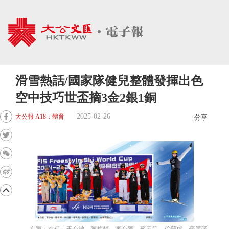
滑雪熱話/國家隊健兒整體發揮出色
空中技巧世盃摘3金2銀1銅
2025-02-26
大公報 A18：體育
分享