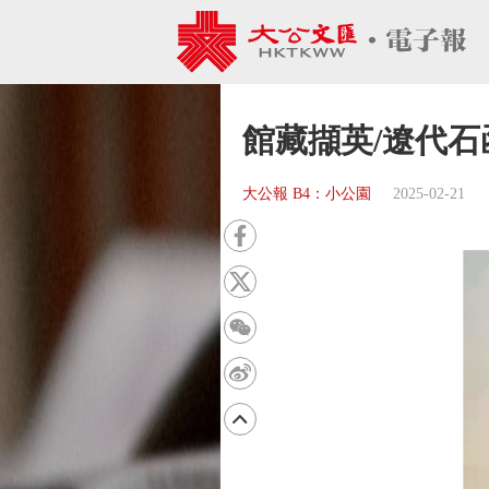
館藏擷英/遼代石
大公報 B4：小公園
2025-02-21