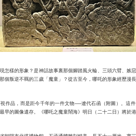
怎樣的形象？是神話故事裏那個腳踏風火輪、三頭六臂、嫉惡
那個叛逆不羈的三歲「魔童」？從古至今，哪吒的形象經歷漫
作品，而是距今千年的一件文物──遼代石函（附圖）。這件
最早的圖像遺存。《哪吒之魔童鬧海》明日（二十二日）將於