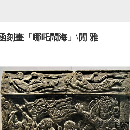
函刻畫「哪吒鬧海」\閒 雅