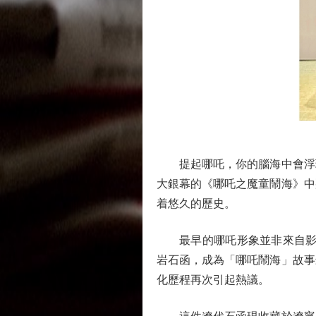
提起哪吒，你的腦海中會浮現
大銀幕的《哪吒之魔童鬧海》中
着悠久的歷史。
最早的哪吒形象並非來自影視
岩石函，成為「哪吒鬧海」故事
化歷程再次引起熱議。