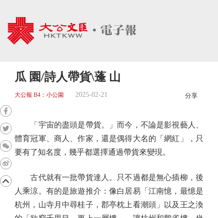
瓜 園/詩人帶貨\蓬 山
2025-02-21
大公報 B4：小公園
分享
「宇宙的盡頭是帶貨。」而今，不論是影視藝人、
體育冠軍、商人、作家，還是偶得大名的「網紅」，只
要有了知名度，幾乎都選擇通過帶貨來變現。
古代就有一批帶貨達人。只不過都是無心插柳，後
人乘涼。有的是旅遊推介：像白居易「江南憶，最憶是
杭州，山寺月中尋桂子，郡亭枕上看潮頭」以及王之渙