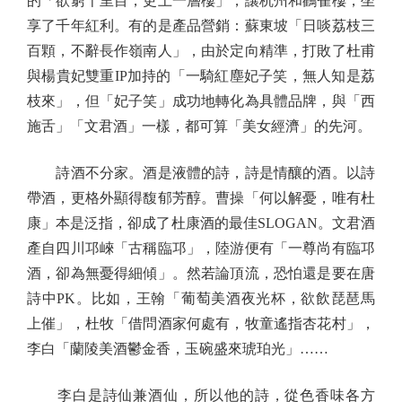
的「欲窮千里目，更上一層樓」，讓杭州和鸛雀樓，坐
享了千年紅利。有的是產品營銷：蘇東坡「日啖荔枝三
百顆，不辭長作嶺南人」，由於定向精準，打敗了杜甫
與楊貴妃雙重IP加持的「一騎紅塵妃子笑，無人知是荔
枝來」，但「妃子笑」成功地轉化為具體品牌，與「西
施舌」「文君酒」一樣，都可算「美女經濟」的先河。
詩酒不分家。酒是液體的詩，詩是情釀的酒。以詩
帶酒，更格外顯得馥郁芳醇。曹操「何以解憂，唯有杜
康」本是泛指，卻成了杜康酒的最佳SLOGAN。文君酒
產自四川邛崍「古稱臨邛」，陸游便有「一尊尚有臨邛
酒，卻為無憂得細傾」。然若論頂流，恐怕還是要在唐
詩中PK。比如，王翰「葡萄美酒夜光杯，欲飲琵琶馬
上催」，杜牧「借問酒家何處有，牧童遙指杏花村」，
李白「蘭陵美酒鬱金香，玉碗盛來琥珀光」……
李白是詩仙兼酒仙，所以他的詩，從色香味各方