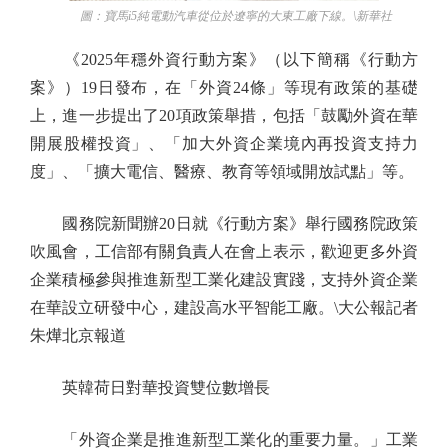
圖：寶馬i5純電動汽車從位於遼寧的大東工廠下線。\新華社
《2025年穩外資行動方案》（以下簡稱《行動方
案》）19日發布，在「外資24條」等現有政策的基礎
上，進一步提出了20項政策舉措，包括「鼓勵外資在華
開展股權投資」、「加大外資企業境內再投資支持力
度」、「擴大電信、醫療、教育等領域開放試點」等。
國務院新聞辦20日就《行動方案》舉行國務院政策
吹風會，工信部有關負責人在會上表示，歡迎更多外資
企業積極參與推進新型工業化建設實踐，支持外資企業
在華設立研發中心，建設高水平智能工廠。\大公報記者
朱燁北京報道
英韓荷日對華投資雙位數增長
「外資企業是推進新型工業化的重要力量。」工業