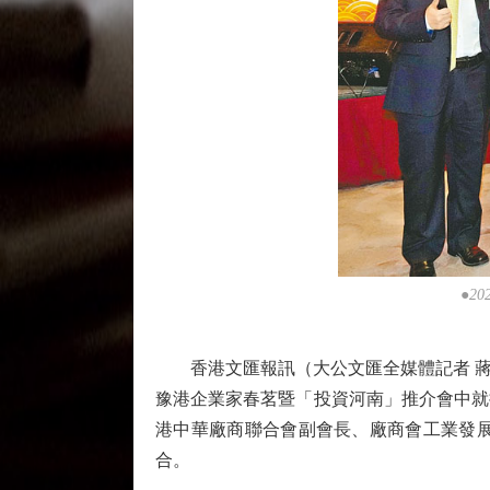
●2
香港文匯報訊（大公文匯全媒體記者 蔣夢
豫港企業家春茗暨「投資河南」推介會中就
港中華廠商聯合會副會長、廠商會工業發
合。