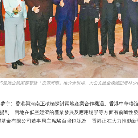
025豫港企業家春茗暨「投資河南」推介會現場。大公文匯全媒體記者林少
宇）香港與河南正積極探討兩地產業合作機遇。香港中華聯誼會
提到，兩地在低空經濟的產業發展及應用場景等方面有前瞻性
展基金有限公司董事局主席駱百強也認為，香港正在大力推動新