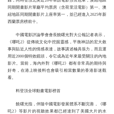
錄，同時登頂北美近20年華語電影預售冠軍，澳紐地區
同期開畫影片單廳平均票房（含荷里活電影）第一、澳
紐地區同期開畫影片上座率第一，並已經進入2025年新
西蘭票房榜前十。
中國電影評論學會會長饒曙光對大公報記者表示，
《哪吒2》從傳統文化中挖掘靈感，平衡神話的宏大敘
事與貼近人性的情感表達，故事講述極具張力，而且運
用近2000個特效鏡頭，令它成為近年來最受關注的內地
影片。當前，海內外對《哪吒2》都有非常高的期待與
好奇，在港上映後料也會吸引相當數量的香港影迷觀
看。
料登頂全球動畫電影榜首
饒曙光指，伴隨中國電影發展體系不斷完善，《哪
吒2》等影片的視聽效果都已經達到了美國大片的水