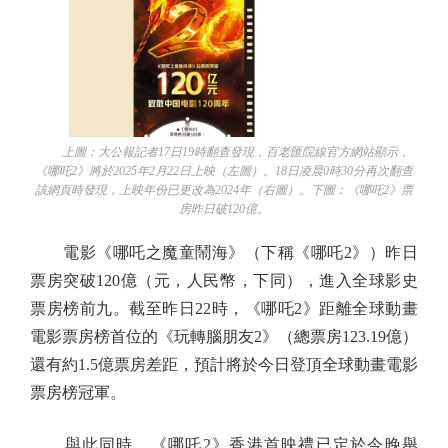
上圖：大公報記者17日19時翻查發現，百老匯院線官方網站顯示，
《哪吒2》將於2025年2月22日上映（左圖）。18日凌晨0時30分再次翻查
該網頁時發現，上映年份已更改為2024年（右圖）。下圖：《哪吒2》票
房昨日破120億。
電影《哪吒之魔童鬧海》（下稱《哪吒2》）昨日
票房突破120億（元，人民幣，下同），進入全球影史
票房榜前九。截至昨日22時，《哪吒2》距離全球動畫
電影票房榜首位的《玩轉腦朋友2》（總票房123.19億）
還有約1.5億票房差距，預計將於今日登頂全球動畫電影
票房榜冠軍。
與此同時，《哪吒2》香港首映禮已定於今晚舉