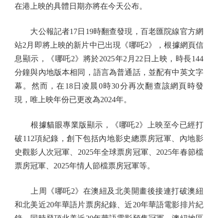
在港上映的具體日期亦將在今天公布。
大公報記者17日19時翻查發現，百老匯院線官方網
站2月即將上映的新片中已出現《哪吒2》，根據網頁信
息顯示，《哪吒2》將於2025年2月22日上映，時長144
分鐘與內地版本相同，語言為普通話，並配有中英文字
幕。然而，在18日凌晨0時30分再次翻查該網頁時發
現，唯上映年份已更改為2024年。
根據貓眼專業版顯示，《哪吒2》上映至今已經打
破112項紀錄，創下包括內地影史總票房冠軍、內地影
史觀影人次冠軍、2025年全球票房冠軍、2025年春節檔
票房冠軍、2025年情人節檔票房冠軍等。
上周《哪吒2》在澳紐及北美開畫後接連打破澳紐
和北美近20年華語片票房紀錄、近20年華語電影排片紀