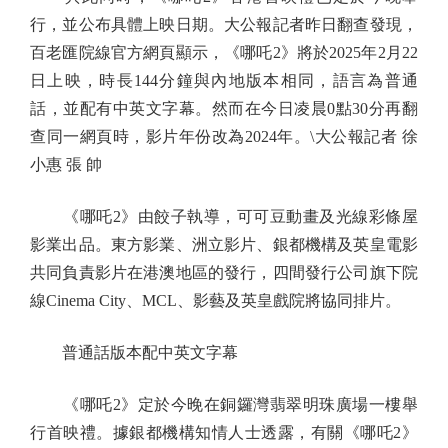
行，並公布具體上映日期。大公報記者昨日翻查發現，
百老匯院線官方網頁顯示，《哪吒2》將於2025年2月22
日上映，時長144分鐘與內地版本相同，語言為普通
話，並配有中英文字幕。然而在今日凌晨0點30分再翻
查同一網頁時，影片年份改為2024年。\大公報記者 徐
小惠 張 帥
《哪吒2》由餃子執導，可可豆動畫及光線彩條屋
影業出品。東方影業、洲立影片、銀都機構及英皇電影
共同負責影片在港澳地區的發行，四間發行公司旗下院
線Cinema City、MCL、影藝及英皇戲院將協同排片。
普通話版本配中英文字幕
《哪吒2》定於今晚在銅鑼灣翡翠明珠廣場一樓舉
行首映禮。據銀都機構知情人士透露，有關《哪吒2》