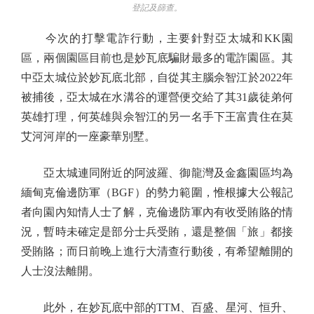
登記及篩查。
今次的打擊電詐行動，主要針對亞太城和KK園
區，兩個園區目前也是妙瓦底騙財最多的電詐園區。其
中亞太城位於妙瓦底北部，自從其主腦佘智江於2022年
被捕後，亞太城在水溝谷的運營便交給了其31歲徒弟何
英雄打理，何英雄與佘智江的另一名手下王富貴住在莫
艾河河岸的一座豪華別墅。
亞太城連同附近的阿波羅、御龍灣及金鑫園區均為
緬甸克倫邊防軍（BGF）的勢力範圍，惟根據大公報記
者向園內知情人士了解，克倫邊防軍內有收受賄賂的情
況，暫時未確定是部分士兵受賄，還是整個「旅」都接
受賄賂；而日前晚上進行大清查行動後，有希望離開的
人士沒法離開。
此外，在妙瓦底中部的TTM、百盛、星河、恒升、