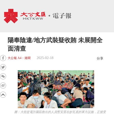
陽奉陰違/地方武裝疑收賄 未展開全
面清查
2025-02-18
大公報 A4：港聞
分享
圖：大批從電詐園區救出的人員暫安置在妙瓦底的軍方設施，正接受