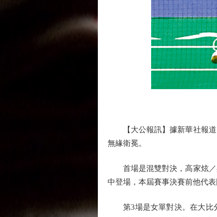
【大公報訊】據新華社報道：2
無緣衛冕。
首場是混雙對決，高家炫／吳夢
中登場，本屆賽事決賽前他代表國
第3場是女單對決。在大比分0