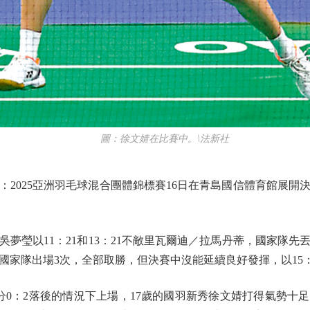
圖：徐文婧在比賽中。\法新社
025亞洲羽毛球混合團體錦標賽16日在青島國信體育館展開決
瑩以11：21和13：21不敵里瓦爾迪／拉馬丹蒂，國家隊先
家隊出場3次，全部取勝，但決賽中沒能延續良好發揮，以15：2
：2落後的情況下上場，17歲的國羽新秀徐文婧打得氣勢十足。