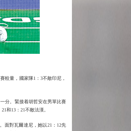
賽較量，國家隊1：3不敵印尼，
丟一分。緊接着胡哲安在男單比賽
1和13：21不敵法漢。
面對瓦爾達尼，她以21：12先