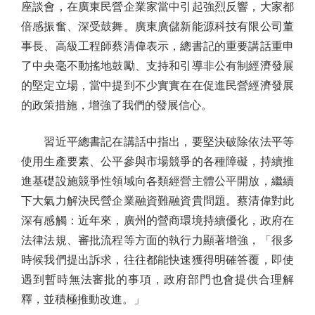
座談會，在廣東民營企業家當中引起強烈反響，大家都
倍感振奮、深受鼓舞。廣東廣儲新能源科技有限公司董
事長、高級工程師蔡清偉表示，總書記的重要講話重申
了中央毫不動搖地鼓勵、支持和引導非公有制經濟發展
的堅定立場，當中提到不少實實在在促進民營經濟發展
的政策措施，增強了我們的發展信心。
習近平總書記在講話中指出，要堅決破除依法平等
使用生產要素、公平參與市場競爭的各種障礙，持續推
進基礎設施競爭性領域向各類經營主體公平開放，繼續
下大氣力解決民營企業融資難融資貴問題。蔡清偉對此
深有感觸：近年來，廣州的營商環境持續優化，政府在
法律法規、審批流程等方面的執行力顯著增強，「很多
時候我們提出訴求，往往都能快速獲得明確答覆，即使
遇到暫時無法審批的事項，政府部門也會提供合理解
釋，並積極推動改進。」