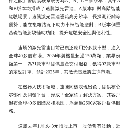
神之眼」智能駕駛系統分為A、B、C三個版本，其中A
和B版本均搭載了速騰激光雷達。A版本針對高階智能
駕駛場景，速騰激光雷達憑藉高分辨率、長探測距離等
優勢，能在複雜路況下助力車輛智能應對；B版本側重
基礎智能駕駛輔助功能，提升駕駛安全性與便利性。
速騰的激光雷達目前已廣泛應用於多款車型，進入
全球40多個市場。2024年裝機量超過150萬顆，業界份
額第一，為31款車型提供量產交付服務，獲得92款車型
的定點訂單。預計2025年，其激光雷達將主導市場。
在機器人技術領域，速騰同樣表現出色，提供核心
零部件及開發平台，形成「全家桶」解決方案。其客戶
遍布全球40多個國家和地區，為超過2600家客戶提供服
務。
速騰去年1月以43元招股上市，股價曾有波動，近