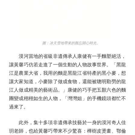
圖：冰天雪地帶來的難忘開心時光。
漠河當地的省級非遺傳承人康健有一手麵塑絕活，
讓黃馨巧仿若走進了一個生動的人物故事世界。「黑龍
江是農業大省，我用的麵是黑龍江省特產的黑小麥，想
讓大家知道，小麥除了做成食物，還能被聰明勤勞的龍
江人做成精美的藝術品。」康健的巧手把五顏六色的麵
團變成栩栩如生的人物，「灣灣姐」的手機鏡頭都忙不
過來了。
此外，集十多項非遺傳承技藝於一身的漠河奇人佳
玥老師，也給黃馨巧帶來不少驚喜：樺樹皮燙畫、鄂倫