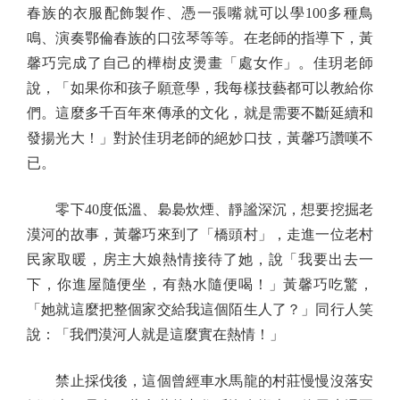
春族的衣服配飾製作、憑一張嘴就可以學100多種鳥
鳴、演奏鄂倫春族的口弦琴等等。在老師的指導下，黃
馨巧完成了自己的樺樹皮燙畫「處女作」。佳玥老師
說，「如果你和孩子願意學，我每樣技藝都可以教給你
們。這麼多千百年來傳承的文化，就是需要不斷延續和
發揚光大！」對於佳玥老師的絕妙口技，黃馨巧讚嘆不
已。
零下40度低溫、裊裊炊煙、靜謐深沉，想要挖掘老
漠河的故事，黃馨巧來到了「橋頭村」，走進一位老村
民家取暖，房主大娘熱情接待了她，說「我要出去一
下，你進屋隨便坐，有熱水隨便喝！」黃馨巧吃驚，
「她就這麼把整個家交給我這個陌生人了？」同行人笑
說：「我們漠河人就是這麼實在熱情！」
禁止採伐後，這個曾經車水馬龍的村莊慢慢沒落安