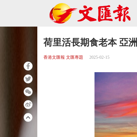
荷里活長期食老本 亞
香港文匯報 文匯專題
2025-02-15