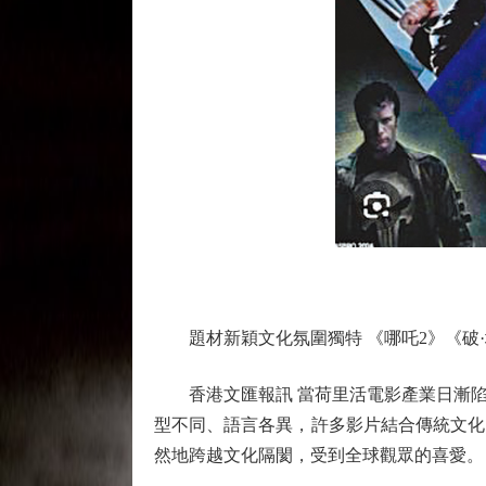
題材新穎文化氛圍獨特 《哪吒2》《破·
香港文匯報訊 當荷里活電影產業日漸陷
型不同、語言各異，許多影片結合傳統文化
然地跨越文化隔閡，受到全球觀眾的喜愛。