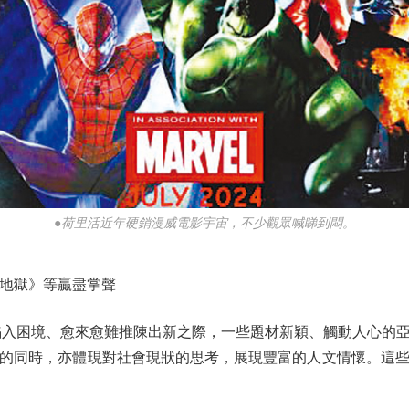
●荷里活近年硬銷漫威電影宇宙，不少觀眾喊睇到悶。
地獄》等贏盡掌聲
入困境、愈來愈難推陳出新之際，一些題材新穎、觸動人心的亞
的同時，亦體現對社會現狀的思考，展現豐富的人文情懷。這