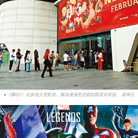
●《哪吒2》在多地大受歡迎。圖為澳洲悉尼戲院觀眾排長龍。 新華社