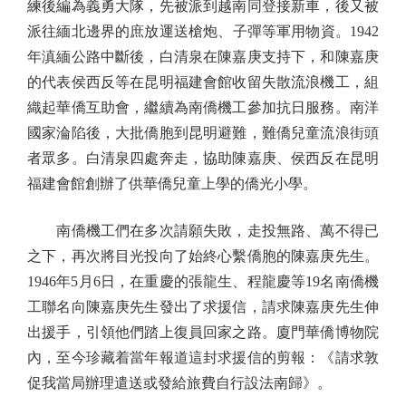
練後編為義勇大隊，先被派到越南同登接新車，後又被
派往緬北邊界的庶放運送槍炮、子彈等軍用物資。1942
年滇緬公路中斷後，白清泉在陳嘉庚支持下，和陳嘉庚
的代表侯西反等在昆明福建會館收留失散流浪機工，組
織起華僑互助會，繼續為南僑機工參加抗日服務。南洋
國家淪陷後，大批僑胞到昆明避難，難僑兒童流浪街頭
者眾多。白清泉四處奔走，協助陳嘉庚、侯西反在昆明
福建會館創辦了供華僑兒童上學的僑光小學。
南僑機工們在多次請願失敗，走投無路、萬不得已
之下，再次將目光投向了始終心繫僑胞的陳嘉庚先生。
1946年5月6日，在重慶的張龍生、程龍慶等19名南僑機
工聯名向陳嘉庚先生發出了求援信，請求陳嘉庚先生伸
出援手，引領他們踏上復員回家之路。廈門華僑博物院
內，至今珍藏着當年報道這封求援信的剪報：《請求敦
促我當局辦理遣送或發給旅費自行設法南歸》。