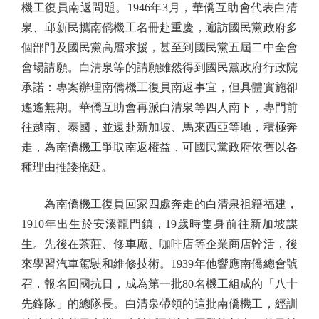
機工復員南返問題。1946年3月，華僑互助會代表白清
泉、邱新民攜南僑機工名冊赴重慶，遍訪國民黨政府多
個部門及國民黨高層求援，甚至到國民黨五屆二中全會
會場請願。白清泉等的請願雖然得到國民黨政府行政院
承諾：專案辦理南僑機工復員南返事宜，但具體實施卻
遙遙無期。華僑互助會再派白清泉等四人南下，專門前
往越南、泰國，並遠赴新加坡、馬來西亞等地，積極奔
走，為南僑機工爭取南返權益，可國民黨政府依舊以各
種理由推諉拖延。
為南僑機工復員回家四處奔走的白清泉祖籍福建，
1910年出生於安溪龍門鎮，19歲時隻身前往新加坡謀
生。先後在茶莊、修車廠、咖啡店等企業商店幹活，後
來學習汽車駕駛和維修技術。1939年他響應南僑總會號
召，報名回國抗日，成為第一批80名機工組成的「八十
先鋒隊」的總隊長。白清泉帶領的這批南僑機工，經訓