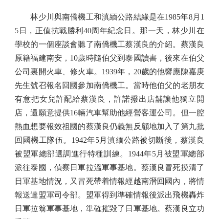
林少川與南僑機工和滇緬公路結緣是在1985年8月1
5日，正值抗戰勝利40周年紀念日。那一天，林少川在
學校的一個座談會聽了南僑機工蔡漢良的介紹。蔡漢良
原籍福建南安，10歲時隨伯父到泰國讀書，後來在伯父
公司裏開火車、修火車。1939年，20歲的他響應陳嘉庚
先生號召報名回國參加南僑機工。當時他伯父的老朋友
有意把女兒許配給蔡漢良，許諾撥出店舖讓他獨立開
店，還願意提供16輛汽車幫助他經營客運公司。但一腔
熱血想要報效祖國的蔡漢良仍義無反顧地加入了第九批
回國機工隊伍。1942年5月滇緬公路被切斷後，蔡漢良
被盟軍總部選調進行特種訓練。1944年5月被盟軍總部
派往泰國，偵察日軍拉溫軍事基地。蔡漢良冒死摸清了
日軍基地情況，又冒死帶着情報經越南潛回國內，將情
報送達盟軍司令部。盟軍得到準確情報後派出飛機轟炸
日軍拉翁軍事基地，準確摧毀了日軍基地。蔡漢良立功