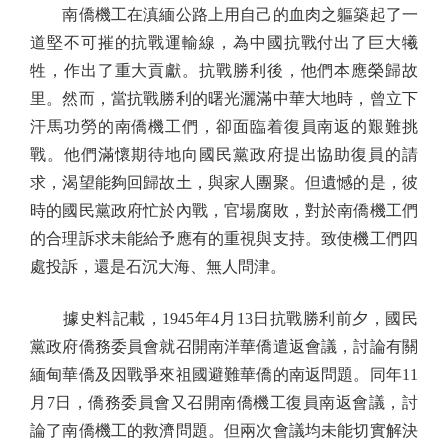
南僑機工在滇緬公路上用自己的血肉之軀築起了一
道堅不可摧的抗戰運輸線，為中國抗戰付出了巨大犧
牲，作出了重大貢獻。抗戰勝利後，他們本應榮歸故
里。然而，當抗戰勝利的曙光灑滿中華大地時，曾立下
汗馬功勞的南僑機工們，卻面臨着復員南返的艱難挑
戰。他們滿懷期待地向國民黨政府提出協助復員的請
求，渴望能夠回歸故土，與家人團聚。但遺憾的是，彼
時的國民黨政府忙於內戰，官場腐敗，對於南僑機工們
的合理訴求未能給予應有的重視與支持。致使機工們四
處投訴，還是石沉大海、無人問津。
據史料記載，1945年4月13日抗戰勝利前夕，國民
黨政府僑務委員會就召開南洋華僑遣返會議，討論有關
緬甸華僑及因戰爭來祖國避難華僑的南返問題。同年11
月7日，僑務委員會又召開南僑機工復員南返會議，討
論了南僑機工的救濟問題。但兩次會議均未能切實解決