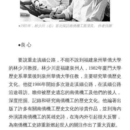
●1985年，林少川（右）首次採訪南僑機工蔡漢良。 作者供圖
●良 心
要說重走滇緬公路，不能不說到福建泉州華僑大學
的林少川教授。林少川是福建泉州人，1982年廈門大學
歷史系畢業後到泉州華僑大學任教，主要研究華僑歷史
文化。他從1986年開始多次遊走滇緬公路，在滇緬公路
沿途尋訪、瞻仰被歷史遺忘的南僑機工及他們的後人，
深度挖掘、記錄和研究南僑機工的歷史文化。他編著出
版了許多有關南僑機工歷史文化的珍貴作品，並到海內
外演講南僑機工的英雄史詩，在海內外引起很大反響，
為南僑機工史跡重新燃起世人的關注作出了重大貢獻。