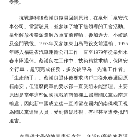
受獎。
抗戰勝利後蔡漢良復員回到原籍，在泉州「泉安汽
車公司」當駕駛員，並參加了地下黨領導的工會活動。
泉州解放後奉派隨解放軍支前運輸，參加過大、小嶝島
及金門戰役。1953年又參加東山島戰役支前運輸，1955
年轉入福建省汽車運輸公司工作，直至1979年從泉州永
春車隊退休。蔡漢良在工作中，技術精益求精，保障安
全行車，超額完成任務，多次被評為「先進工作者」
「生產能手」。蔡漢良退休後要求將戶口從永春遷回原
籍南安，但這麼簡單的要求卻一直受阻未能辦理。主要
原因是當年這些回國抗戰的南僑機工歸屬國民黨西南運
輸處，因此新中國成立後一直將留在國內的南僑機工視
為國民黨遺留人員，受到懷疑歧視，有些甚至遭受批鬥
迫害。
在華僑大學的陳嘉庚紀念堂，年近90高齡的蔡漢