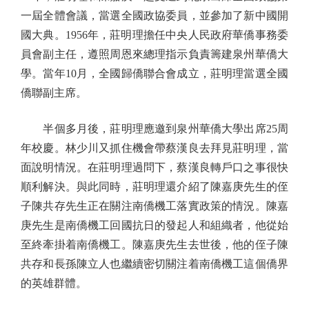
一屆全體會議，當選全國政協委員，並參加了新中國開
國大典。1956年，莊明理擔任中央人民政府華僑事務委
員會副主任，遵照周恩來總理指示負責籌建泉州華僑大
學。當年10月，全國歸僑聯合會成立，莊明理當選全國
僑聯副主席。
半個多月後，莊明理應邀到泉州華僑大學出席25周
年校慶。林少川又抓住機會帶蔡漢良去拜見莊明理，當
面說明情況。在莊明理過問下，蔡漢良轉戶口之事很快
順利解決。與此同時，莊明理還介紹了陳嘉庚先生的侄
子陳共存先生正在關注南僑機工落實政策的情況。陳嘉
庚先生是南僑機工回國抗日的發起人和組織者，他從始
至終牽掛着南僑機工。陳嘉庚先生去世後，他的侄子陳
共存和長孫陳立人也繼續密切關注着南僑機工這個僑界
的英雄群體。