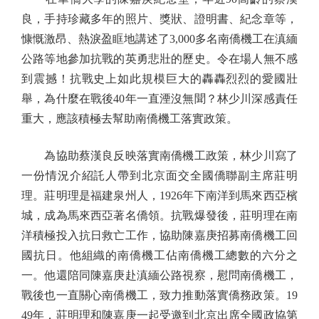
良，手持珍藏多年的照片、獎狀、證明書、紀念章等，
慷慨激昂、熱淚盈眶地講述了3,000多名南僑機工在滇緬
公路等地參加抗戰的英勇悲壯的歷史。令在場人無不感
到震撼！抗戰史上如此規模巨大的轟轟烈烈的愛國壯
舉，為什麼在戰後40年一直湮沒無聞？林少川深感責任
重大，應該積極去幫助南僑機工落實政策。
為協助蔡漢良反映落實南僑機工政策，林少川寫了
一份情況介紹託人帶到北京面交全國僑聯副主席莊明
理。莊明理是福建泉州人，1926年下南洋到馬來西亞檳
城，成為馬來西亞著名僑領。抗戰爆發後，莊明理在南
洋積極投入抗日救亡工作，協助陳嘉庚招募南僑機工回
國抗日。他組織的南僑機工佔南僑機工總數的六分之
一。他還陪同陳嘉庚赴滇緬公路視察，慰問南僑機工，
戰後也一直關心南僑機工，致力推動落實僑務政策。19
49年，莊明理和陳嘉庚一起受邀到北京出席全國政協第