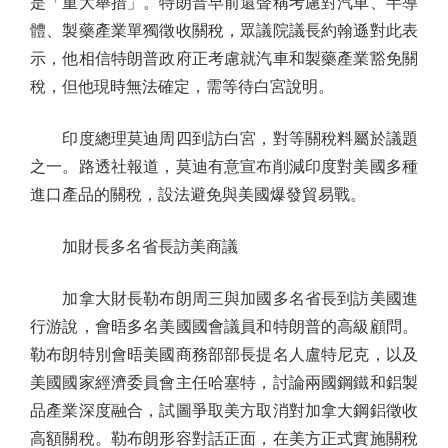
是「重大舉措」。特朗普早前還聲稱考慮對汽車、半導
體、製藥產業單獨徵收關稅，眾議院議長約翰遜對此表
示，他相信特朗普政府正考慮就汽車和製藥產業豁免關
稅，但他現時無法確定，需等待白宮說明。
印度總理莫迪周四到訪白宮，對等關稅料屬於議題
之一。路透社報道，莫迪有意宣布削減印度對美國多種
進口產品的關稅，設法避免與美國爆發貿易戰。
加財長多名省長訪美商議
加拿大財長勒布朗周三與加國多名省長到訪美國進
行游說，會晤多名美國國會議員和特朗普的高級顧問。
勒布朗特別會晤美國商務部部長提名人盧特尼克，以及
美國國家經濟委員會主任哈塞特，討論兩國鋼鐵和鋁製
品產業深度融合，試圖爭取美方取消對加拿大鋼鋁徵收
高額關稅。勒布朗形容對話正面，在美方正式實施關稅