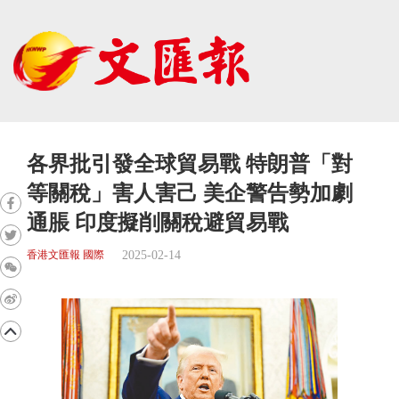
各界批引發全球貿易戰 特朗普「對
等關稅」害人害己 美企警告勢加劇
通脹 印度擬削關稅避貿易戰
2025-02-14
香港文匯報 國際