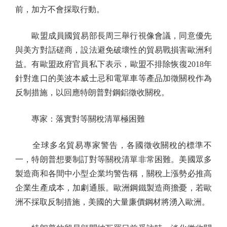
前，加方不會採取行動。
歐盟成員國貿易部長周三舉行視像會議，同意優先
與美方對話磋商，設法避免破壞性的貿易戰損害歐洲利
益。有歐盟政府官員私下表示，歐盟不排除恢復2018年
針對進口的美波本威士忌和電單車等產品加徵關稅作為
反制措施，以回應特朗普對鋼鋁徵收關稅。
專家：落實對等關稅清單極困難
全球多名貿易專家警告，各國徵收關稅的標準不
一，特朗普想要制訂對等關稅清單非常困難。美國眾多
製造商和各間中小型企業均警告稱，關稅上漲勢必推高
企業生產成本，加劇通脹。歐洲鋼鐵製造商擔憂，若歐
洲不採取反制措施，美國的大量廉價鋼材將湧入歐洲。