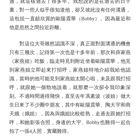
過，就這樣過去了很多年。我想說的是在過去的日子
裏，對一些人似乎很知道他，卻又彼此沒有任何溝通，
這包括一直頗欣賞的歐陽震華（Bobby）。因為最近和
他是忽然之間拉近距離。
對這位大哥雖然認識不深，真正面對面溝通的機會
只有三幾次，記得第一次也是十多年前，那次和薛家燕
（家燕姐）吃飯，臨走時見到附近坐着歐陽震華，他見
到家燕姐立即起來打招呼，家燕姐特地介紹我給他認
識，當時的他可能見到家燕姐太開心啦，未及跟我打招
呼，就跟她一個勁地說着，就那麼一次卻令我印象深
刻。不過時間過得飛快，直至去年馮素波（波姐）做大
生日來了不少圈中朋友，其中有歐陽震華、陶大宇和商
天娥（娥姐），因為與娥姐比較稔熟，走過去跟她打招
呼，和她影張合照，身邊的大宇、Bobby也難得一起合
拍了一張4人照，實屬難得。