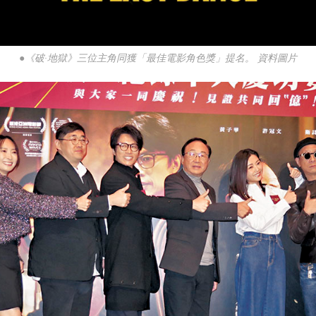
●《破·地獄》三位主角同獲「最佳電影角色獎」提名。 資料圖片