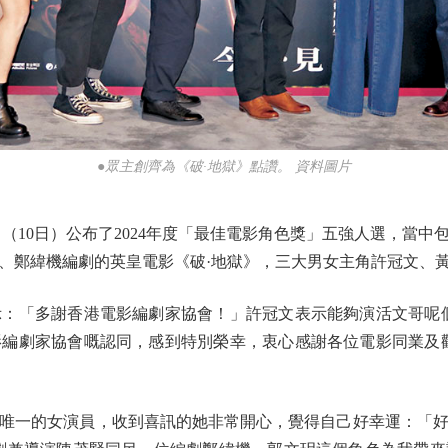
●眾主創齊為《破·地獄》點讚。 資料圖片
10日）公布了2024年度「最佳電影角色獎」五強人選，當中
、鄭緯機編劇的英皇電影《破·地獄》，三大男女主角許冠文、
「多謝香港電影編劇家協會！」許冠文表示能夠演活文哥呢個
編劇家協會嘅認同，感到特別榮幸，衷心感謝各位電影同業及
一的女演員，收到喜訊的她非常開心，覺得自己好幸運：「好