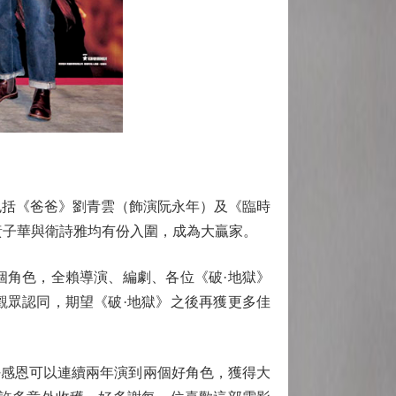
包括《爸爸》劉青雲（飾演阮永年）及《臨時
黃子華與衛詩雅均有份入圍，成為大贏家。
角色，全賴導演、編劇、各位《破·地獄》
觀眾認同，期望《破·地獄》之後再獲更多佳
感恩可以連續兩年演到兩個好角色，獲得大