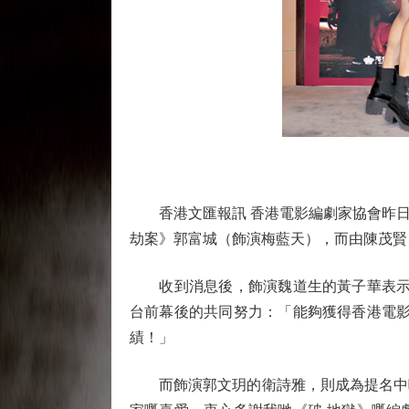
香港文匯報訊 香港電影編劇家協會昨日（
劫案》郭富城（飾演梅藍天），而由陳茂賢
收到消息後，飾演魏道生的黃子華表示：
台前幕後的共同努力：「能夠獲得香港電影
績！」
而飾演郭文玥的衛詩雅，則成為提名中唯