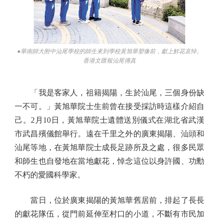
●華南師大附中汕尾學校的師生來到學校黃旭華塑像前，獻上鮮花哀悼。
香港文匯報汕尾傳真
「我是客家人，祖籍揭陽，生於汕尾，三個身份缺
一不可。」黃旭華院士生前曾在接受採訪時這樣介紹自
己。2月10日，黃旭華院士遺體送別儀式在湖北省武漢
市武昌殯儀館舉行。遠在千里之外的廣東揭陽、汕頭和
汕尾等地，在黃旭華院士成長足跡所及之處，很多民眾
和師生也自發地在當地獻花，悼念這位以身許國、功勳
不朽的愛國科學家。
當日，位於廣東揭陽的黃旭華舊居前，排起了長長
的獻花隊伍，從門前延伸至村口的小道，不斷有市民加