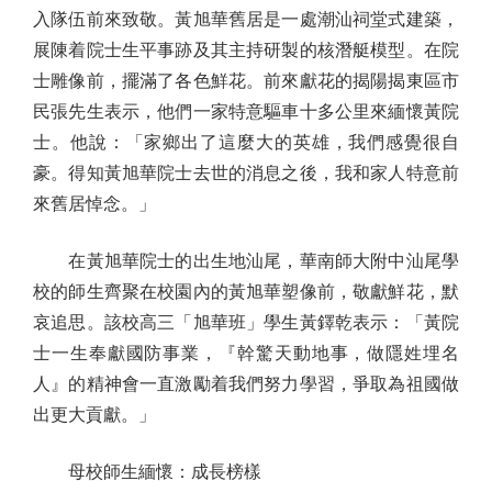
入隊伍前來致敬。黃旭華舊居是一處潮汕祠堂式建築，
展陳着院士生平事跡及其主持研製的核潛艇模型。在院
士雕像前，擺滿了各色鮮花。前來獻花的揭陽揭東區市
民張先生表示，他們一家特意驅車十多公里來緬懷黃院
士。他說：「家鄉出了這麼大的英雄，我們感覺很自
豪。得知黃旭華院士去世的消息之後，我和家人特意前
來舊居悼念。」
在黃旭華院士的出生地汕尾，華南師大附中汕尾學
校的師生齊聚在校園內的黃旭華塑像前，敬獻鮮花，默
哀追思。該校高三「旭華班」學生黃鐸乾表示：「黃院
士一生奉獻國防事業，『幹驚天動地事，做隱姓埋名
人』的精神會一直激勵着我們努力學習，爭取為祖國做
出更大貢獻。」
母校師生緬懷：成長榜樣