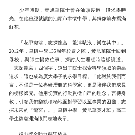
少年時期，黃旭華院士曾在汕頭度過一段求學時
光。在他曾經就讀的汕頭市聿懷中學，其銅像前亦擺滿
鮮花。
「花甲癡翁，志探龍宮，驚濤駭浪，樂在其中」。
2012年，聿懷中學135周年校慶之際，黃旭華院士回到
母校，與師生暢敘往事、探討人生理想時這樣說道。
「志探龍宮」四個字，道出了院士探索科學領域的崇高
追求，這也成為廣大學子的求學目標。「他對於我們而
言，不僅是一位專研潛艇的科學家，更是陪伴我們成長
的榜樣師兄。他用切實的行動貫徹自己的理念，言傳身
教，引領我們樂觀積極地面對學習以至事業的困難，志
探未來的『龍宮』。」聿懷中學「黃旭華英才班」高三
學生劉唐洲滿懷鬥志地表示。
捐出獎金助力科研發展