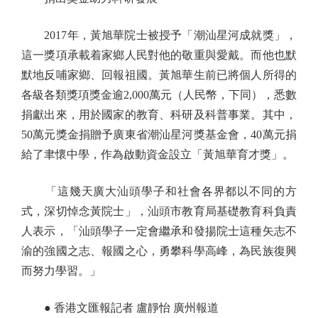
2017年，黃旭華院士被授予「潮汕星河成就獎」，
這一獎項承載着家鄉人民對他的敬重與愛戴。而他也默
默地反哺家鄉、回報祖國。黃旭華生前已將個人所得的
各級各類獎項獎金逾2,000萬元（人民幣，下同），悉數
捐獻出來，用於國家的教育、科研及科普事業。其中，
50萬元獎金捐贈予廣東省潮汕星河獎基金會，40萬元捐
給了聿懷中學，作為啟動資金設立「黃旭華育才獎」。
「這幾天廣大汕頭學子和社會各界都以不同的方
式，深切悼念黃院士」，汕頭市教育局基礎教育科負責
人表示，「汕頭學子一定會繼承和發揚院士這種矢志不
渝的強國之志、報國之心，勇攀科學高峰，為民族復興
而努力學習。」
● 香港文匯報記者 盧靜怡 廣州報道