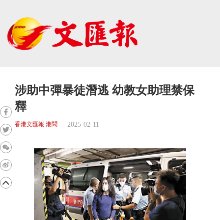
涉助中彈暴徒潛逃 幼教女助理禁保
釋
2025-02-11
香港文匯報 港聞