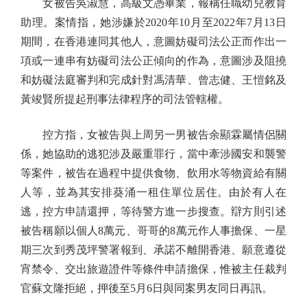
女被告吳淑慧，高級文憑畢業，報稱任職幼兒教育
助理。案情指，她涉嫌於2020年10月至2022年7月13日
期間，在香港連同其他人，意圖妨礙司法公正而作出一
項或一連串有妨礙司法公正傾向的作為，意圖涉及阻撓
和妨礙法庭審判和完成針對馮清華、曾志健、王愷銘及
黃竣賢所提起刑事法律程序的司法管轄權。
控方指，女被告與上周另一男被告余顯霖屬情侶關
係，她協助的逃犯涉及嚴重罪行，當中牽涉國安和襲警
等案件，被告在過程中提供食物、飲用水等物資給有關
人等，並為其安排葵涌一租住單位居住。由於有人在
逃，控方申請還押，等待警方進一步搜查。辯方則引述
被告稱願以個人8萬元、哥哥的8萬元作人事擔保、一星
期三次到秀茂坪警署報到、承諾不離開香港、願意遵從
宵禁令、交出旅遊證件等條件申請擔保，惟被主任裁判
官蘇文隆拒絕，押後至5月6日與同案男友同日再訊。