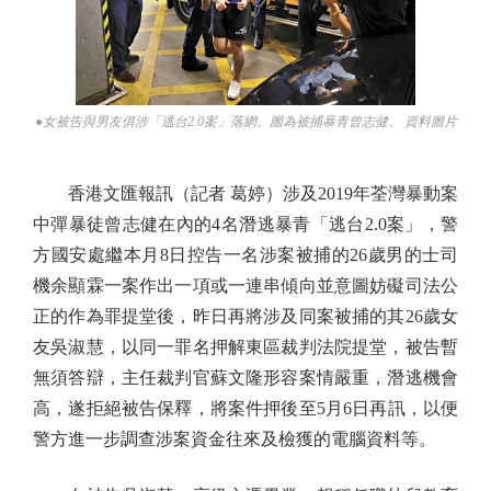
●女被告與男友俱涉「逃台2.0案」落網。圖為被捕暴青曾志健。 資料圖片
香港文匯報訊（記者 葛婷）涉及2019年荃灣暴動案
中彈暴徒曾志健在內的4名潛逃暴青「逃台2.0案」，警
方國安處繼本月8日控告一名涉案被捕的26歲男的士司
機余顯霖一案作出一項或一連串傾向並意圖妨礙司法公
正的作為罪提堂後，昨日再將涉及同案被捕的其26歲女
友吳淑慧，以同一罪名押解東區裁判法院提堂，被告暫
無須答辯，主任裁判官蘇文隆形容案情嚴重，潛逃機會
高，遂拒絕被告保釋，將案件押後至5月6日再訊，以便
警方進一步調查涉案資金往來及檢獲的電腦資料等。