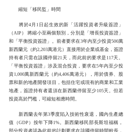
縮短「移民監」時間
將於4月1日起生效的新「活躍投資者升級簽證」
（AIP） 將縮小至兩個類別，分別是「增長投資簽證」
和「平衡投資簽證」。前者要求在3年內至少投資500萬
新西蘭元（約2,203萬港元）直接用於企業或基金，簽證
持有者只需在該國停留21天，而此前的要求是117天。
「平衡投資簽證」涉及混合投資，要求在5年內至少投
資1,000萬新西蘭元（約4,406萬港元），用於債券、股
票和新的地產開發項目，包括住宅或現有的商業和工業
地產，簽證持有者還須在新西蘭停留至少105天。但若
投資高於門檻，可縮短相應時間。
新西蘭去年第3季度陷入技術性衰退，國內生產總
值（GDP）按年下降1%。新西蘭移民部長斯坦福稱，
部分投資者認為此前的計劃要求在該國停留時間較長，