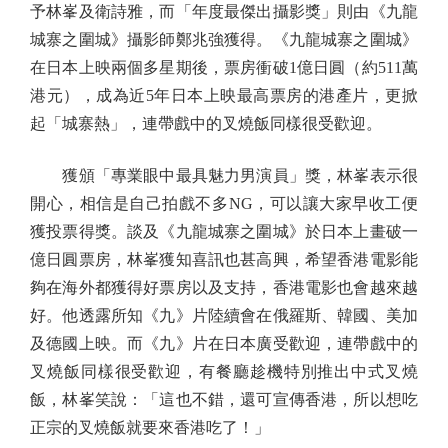
予林峯及衛詩雅，而「年度最傑出攝影獎」則由《九龍
城寨之圍城》攝影師鄭兆強獲得。《九龍城寨之圍城》
在日本上映兩個多星期後，票房衝破1億日圓（約511萬
港元），成為近5年日本上映最高票房的港產片，更掀
起「城寨熱」，連帶戲中的叉燒飯同樣很受歡迎。
獲頒「專業眼中最具魅力男演員」獎，林峯表示很
開心，相信是自己拍戲不多NG，可以讓大家早收工便
獲投票得獎。談及《九龍城寨之圍城》於日本上畫破一
億日圓票房，林峯獲知喜訊也甚高興，希望香港電影能
夠在海外都獲得好票房以及支持，香港電影也會越來越
好。他透露所知《九》片陸續會在俄羅斯、韓國、美加
及德國上映。而《九》片在日本廣受歡迎，連帶戲中的
叉燒飯同樣很受歡迎，有餐廳趁機特別推出中式叉燒
飯，林峯笑說：「這也不錯，還可宣傳香港，所以想吃
正宗的叉燒飯就要來香港吃了！」