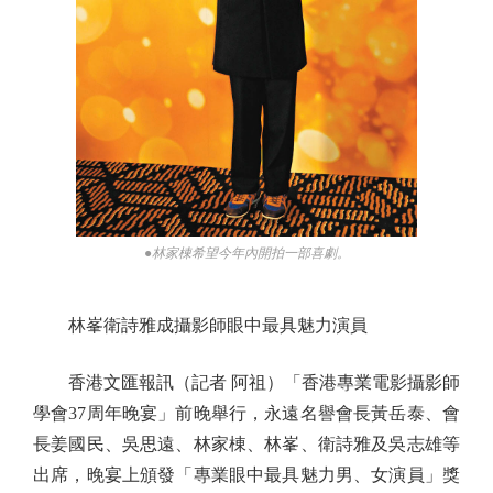
●林家棟希望今年內開拍一部喜劇。
林峯衛詩雅成攝影師眼中最具魅力演員
香港文匯報訊（記者 阿祖）「香港專業電影攝影師
學會37周年晚宴」前晚舉行，永遠名譽會長黃岳泰、會
長姜國民、吳思遠、林家棟、林峯、衛詩雅及吳志雄等
出席，晚宴上頒發「專業眼中最具魅力男、女演員」獎