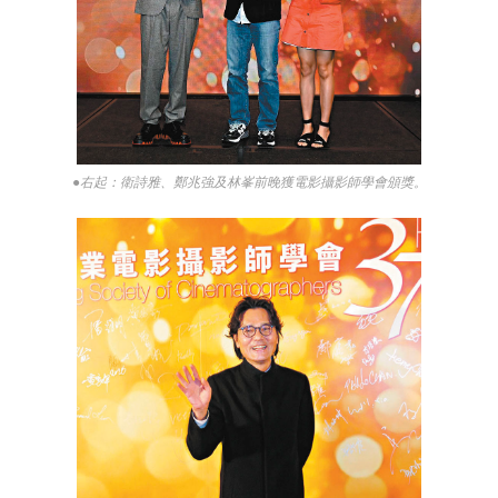
●右起：衛詩雅、鄭兆強及林峯前晚獲電影攝影師學會頒獎。