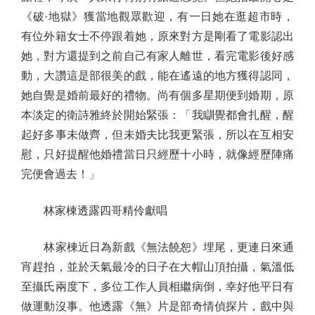
《破·地獄》獲當地觀眾歡迎，有一日她在逛超市時，
有位外籍女士不停跟着她，原來對方是剛看了電影認出
她，對方還提到之前自己有家人離世，看完電影後好感
動，大讚這是部很美的戲，能在遙遠的地方獲得認同，
她自覺是婚前最好的禮物。尚有個多星期便到婚期，原
本淡定的衛詩雅終於開始緊張：「我瞓覺都會扎醒，醒
起好多事未做齊，但未婚夫比我更緊張，所以在互相安
慰，只好提醒他婚禮當日只經歷十小時，就像經歷陣痛
完便會過去！」
林家棟透露四哥精伶獻唱
林家棟近日為新戲《無法饒恕》埋尾，更連日來通
宵趕拍，並於天氣最冷的日子在大帽山頂拍攝，氣溫低
至攝氏兩度下，多位工作人員相繼病倒，幸好他平日有
做運動沒事。他透露《無》片是部奇情偵探片，戲中與