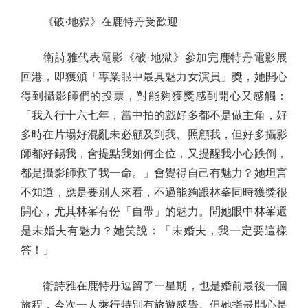
《破·地獄》在鹿特丹受歡迎
衛詩雅代表電影《破·地獄》參加完鹿特丹電影展
回港，即獲頒「專業眼中最具魅力女演員」獎，她開心
得到攝影師們的投票，對能夠獲獎感到開心又感觸：
「我入行十六七年，當中拍的戲好多都不是做主角，好
多時在片場好混亂未必顧及到我、照顧我，但好多攝影
師都好錫我，會提點我如何企位，又提醒我小心跌倒，
都是攝影師救了我一命。」會覺得自己有魅力？她坦言
不知道，應是要別人來看，不過能夠跟林峯同時獲獎很
開心，尤其林峯有份「自帶」的魅力。問她眼中林峯還
是未婚夫有魅力？她笑說：「未婚夫，我一定要這樣
答！」
衛詩雅在鹿特丹逗留了一星期，也是婚前最後一個
旅程，今次一人乘行特別有旅遊感覺。但她指最開心是