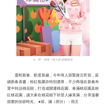
●「厚」浪漫！情人節·甜蜜放送
靈蛇新春、歡度新歲，今年情人節緊接元宵節，延
續新春喜慶，粉紅氛圍亦特別濃厚，不少商場在新春布
置中特設桃花樹，打造成開運桃花園、春滿桃花園及粉
紅桃花園，讓大家在桃花樹下祈望人緣美滿，分享溫馨
甜蜜的佳節時光。 ●採、攝（部分）︰雨文