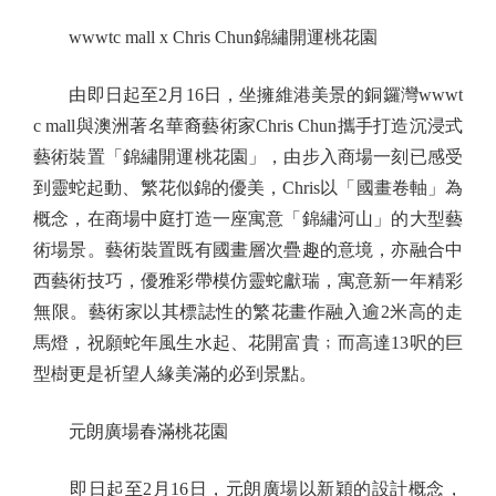
wwwtc mall x Chris Chun錦繡開運桃花園
由即日起至2月16日，坐擁維港美景的銅鑼灣wwwt
c mall與澳洲著名華裔藝術家Chris Chun攜手打造沉浸式
藝術裝置「錦繡開運桃花園」，由步入商場一刻已感受
到靈蛇起動、繁花似錦的優美，Chris以「國畫卷軸」為
概念，在商場中庭打造一座寓意「錦繡河山」的大型藝
術場景。藝術裝置既有國畫層次疊趣的意境，亦融合中
西藝術技巧，優雅彩帶模仿靈蛇獻瑞，寓意新一年精彩
無限。藝術家以其標誌性的繁花畫作融入逾2米高的走
馬燈，祝願蛇年風生水起、花開富貴﹔而高達13呎的巨
型樹更是祈望人緣美滿的必到景點。
元朗廣場春滿桃花園
即日起至2月16日，元朗廣場以新穎的設計概念，