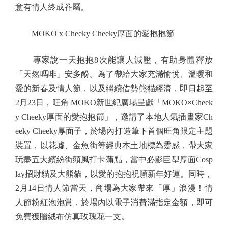
意有情人終成眷屬。
MOKO x Cheeky Cheeky厚面的愛抱抱節
專家說一天抱抱8次能讓人減壓，有助身體釋放
「天然嗎啡」安多酚。為了帶給大家充滿愉悅、溫暖和
愛的新春及情人節，以及繼續借勢熊貓經濟，即日起至
2月23日，旺角 MOKO新世紀廣場呈獻「MOKO×Cheek
y Cheeky厚面的愛抱抱節」，邀請了本地人氣插畫家Ch
eeky Cheeky厚面子，於場內打造筆下首個旺角限定主題
裝置，以花墟、金魚街等經典本土地標為靈感，帶大家
玩盡五大繽紛街頭風打卡蒲點，當中必影巨型厚面Cosp
lay招財貓及大熊貓，以愛的抱抱祝願新年好運。同時，
2月14日情人節當天，商場為大家帶來「厚」浪漫！情
人節粉紅泡泡賞，於場內以電子消費滿指定金額，即可
免費獲贈絨布仿真玫瑰花一支。