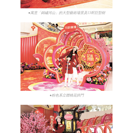
●寓意「錦繡河山」的大型藝術場景及13呎巨型樹
●粉色系立體桃花拱門