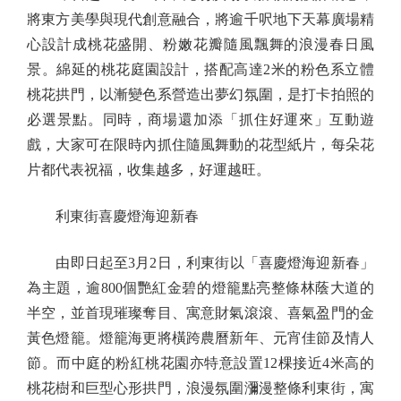
將東方美學與現代創意融合，將逾千呎地下天幕廣場精
心設計成桃花盛開、粉嫩花瓣隨風飄舞的浪漫春日風
景。綿延的桃花庭園設計，搭配高達2米的粉色系立體
桃花拱門，以漸變色系營造出夢幻氛圍，是打卡拍照的
必選景點。同時，商場還加添「抓住好運來」互動遊
戲，大家可在限時內抓住隨風舞動的花型紙片，每朵花
片都代表祝福，收集越多，好運越旺。
利東街喜慶燈海迎新春
由即日起至3月2日，利東街以「喜慶燈海迎新春」
為主題，逾800個艷紅金碧的燈籠點亮整條林蔭大道的
半空，並首現璀璨奪目、寓意財氣滾滾、喜氣盈門的金
黃色燈籠。燈籠海更將橫跨農曆新年、元宵佳節及情人
節。而中庭的粉紅桃花園亦特意設置12棵接近4米高的
桃花樹和巨型心形拱門，浪漫氛圍瀰漫整條利東街，寓