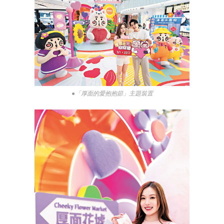
●「厚面的愛抱抱節」主題裝置