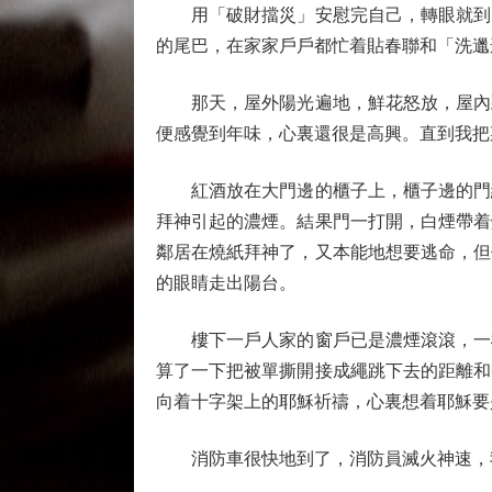
用「破財擋災」安慰完自己，轉眼就到了
的尾巴，在家家戶戶都忙着貼春聯和「洗邋
那天，屋外陽光遍地，鮮花怒放，屋內飄
便感覺到年味，心裏還很是高興。直到我把
紅酒放在大門邊的櫃子上，櫃子邊的門縫
拜神引起的濃煙。結果門一打開，白煙帶着
鄰居在燒紙拜神了，又本能地想要逃命，但
的眼睛走出陽台。
樓下一戶人家的窗戶已是濃煙滾滾，一樓
算了一下把被單撕開接成繩跳下去的距離和
向着十字架上的耶穌祈禱，心裏想着耶穌要
消防車很快地到了，消防員滅火神速，