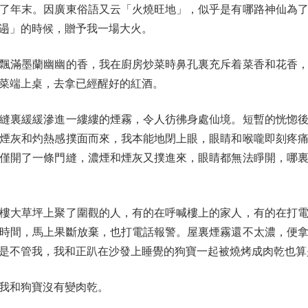
年末。因廣東俗語又云「火燒旺地」，似乎是有哪路神仙為了
遢」的時候，贈予我一場大火。
滿墨蘭幽幽的香，我在廚房炒菜時鼻孔裏充斥着菜香和花香，
菜端上桌，去拿已經醒好的紅酒。
裏緩緩滲進一縷縷的煙霧，令人彷彿身處仙境。短暫的恍惚後
煙灰和灼熱感撲面而來，我本能地閉上眼，眼睛和喉嚨即刻疼
僅開了一條門縫，濃煙和煙灰又撲進來，眼睛都無法睜開，哪
大草坪上聚了圍觀的人，有的在呼喊樓上的家人，有的在打電
時間，馬上果斷放棄，也打電話報警。屋裏煙霧還不太濃，便
是不管我，我和正趴在沙發上睡覺的狗寶一起被燒烤成肉乾也算
我和狗寶沒有變肉乾。