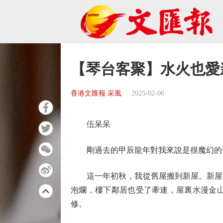
【琴台客聚】水火也愛
香港文匯報 采風
2025-02-06
伍呆呆
剛過去的甲辰龍年對我來說是很魔幻的
這一年初秋，我從舊屋搬到新屋。新屋於
泡爛，樓下鄰居也受了牽連，屋裏水漫金
修。