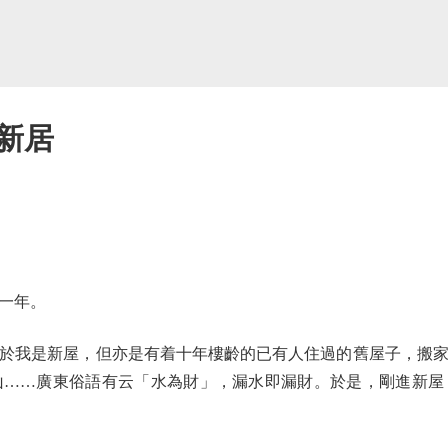
新居
一年。
我是新屋，但亦是有着十年樓齡的已有人住過的舊屋子，搬家
山……廣東俗語有云「水為財」，漏水即漏財。於是，剛進新屋