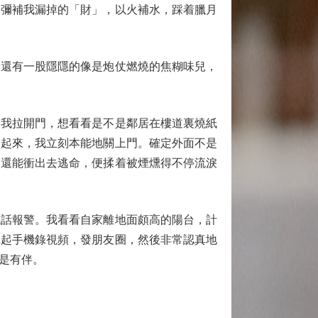
彌補我漏掉的「財」，以火補水，踩着臘月
還有一股隱隱的像是炮仗燃燒的焦糊味兒，
我拉開門，想看看是不是鄰居在樓道裏燒紙
痛起來，我立刻本能地關上門。確定外面不是
裏還能衝出去逃命，便揉着被煙燻得不停流淚
話報警。我看看自家離地面頗高的陽台，計
拿起手機錄視頻，發朋友圈，然後非常認真地
是有伴。