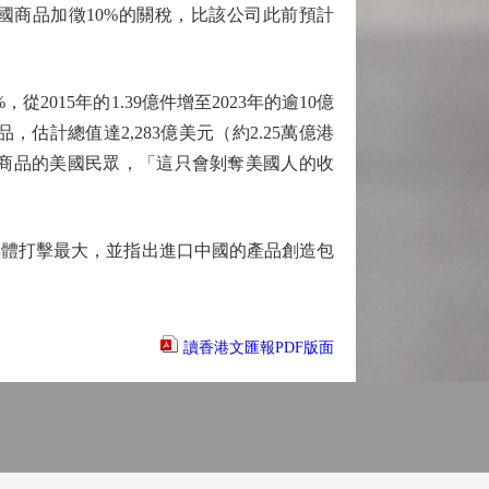
國商品加徵10%的關稅，比該公司此前預計
15年的1.39億件增至2023年的逾10億
估計總值達2,283億美元（約2.25萬億港
商品的美國民眾，「這只會剝奪美國人的收
群體打擊最大，並指出進口中國的產品創造包
讀香港文匯報PDF版面