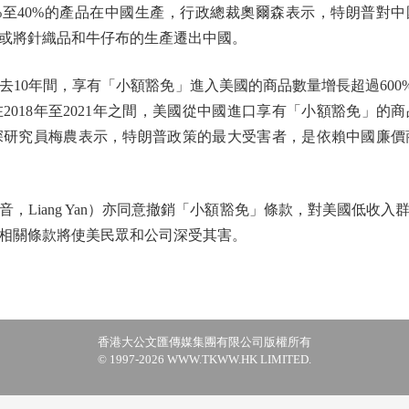
5%至40%的產品在中國生產，行政總裁奧爾森表示，特朗普對中
，又或將針織品和牛仔布的生產遷出中國。
間，享有「小額豁免」進入美國的商品數量增長超過600%，從20
18年至2021年之間，美國從中國進口享有「小額豁免」的商品，
深研究員梅農表示，特朗普政策的最大受害者，是依賴中國廉價
Liang Yan）亦同意撤銷「小額豁免」條款，對美國低收入
相關條款將使美民眾和公司深受其害。
香港大公文匯傳媒集團有限公司版權所有
© 1997-2026 WWW.TKWW.HK LIMITED.