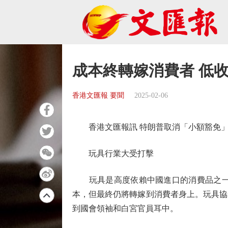
成本終轉嫁消費者 低
香港文匯報 要聞
2025-02-06
香港文匯報訊 特朗普取消「小額豁免」
玩具行業大受打擊
玩具是高度依賴中國進口的消費品之一，
本，但最終仍將轉嫁到消費者身上。玩具協
到國會領袖和白宮官員耳中。