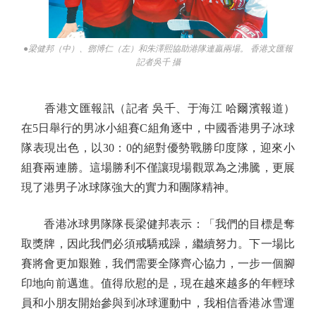
●梁健邦（中）、鄧博仁（左）和朱澤熙協助港隊連贏兩場。 香港文匯報
記者吳千 攝
香港文匯報訊（記者 吳千、于海江 哈爾濱報道）
在5日舉行的男冰小組賽C組角逐中，中國香港男子冰球
隊表現出色，以30：0的絕對優勢戰勝印度隊，迎來小
組賽兩連勝。這場勝利不僅讓現場觀眾為之沸騰，更展
現了港男子冰球隊強大的實力和團隊精神。
香港冰球男隊隊長梁健邦表示：「我們的目標是奪
取獎牌，因此我們必須戒驕戒躁，繼續努力。下一場比
賽將會更加艱難，我們需要全隊齊心協力，一步一個腳
印地向前邁進。值得欣慰的是，現在越來越多的年輕球
員和小朋友開始參與到冰球運動中，我相信香港冰雪運