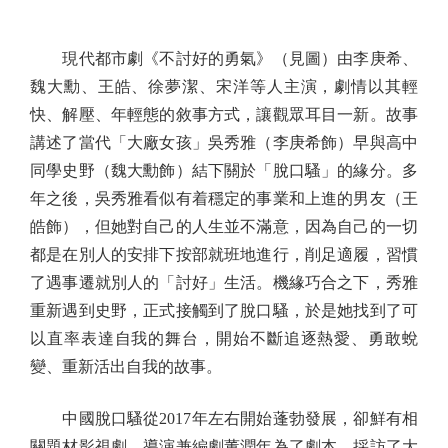
現代都市劇《不討好的勇氣》（見圖）由李庚希、
魏大勳、王皓、徐夢潔、宋洋等人主演，劇情以其輕
快、解壓、年輕態的敘事方式，讓觀眾耳目一新。故事
講述了當代「大廠女孩」吳秀雅（李庚希飾）早與高中
同學史野（魏大勳飾）結下關於「脫口騷」的緣分。多
年之後，吳秀雅看似有着穩定的事業和上進的男友（王
皓飾），但她對自己的人生並不滿意，因為自己的一切
都是在別人的安排下按部就班地進行，削足適履，習慣
了遇事遷就別人的「討好」生活。機緣巧合之下，秀雅
重新遇到史野，正式接觸到了脫口騷，於是她找到了可
以直率表達自我的舞台，開始不斷追逐熱愛、勇敢蛻
變、重新活出自我的故事。
中國脫口騷從2017年左右開始蓬勃發展，卻鮮有相
關題材影視劇。導演兼編劇董潤年為了劇本，採訪了大