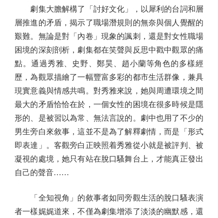
劇集大膽解構了「討好文化」，以犀利的台詞和層
層推進的矛盾，揭示了職場潛規則的無奈與個人覺醒的
艱難。無論是對「內卷」現象的諷刺，還是對女性職場
困境的深刻剖析，劇集都在笑聲與反思中戳中觀眾的痛
點。通過秀雅、史野、鄭昊、趙小蘭等角色的多樣經
歷，為觀眾描繪了一幅豐富多彩的都市生活群像，兼具
現實意義與情感共鳴。對秀雅來說，她與周遭環境之間
最大的矛盾恰恰在於，一個女性的困境在很多時候是隱
形的、是被習以為常、無法言說的。劇中也用了不少的
男生旁白來敘事，這並不是為了解釋劇情，而是「形式
即表達」。客觀旁白正映照着秀雅從小就是被評判、被
凝視的處境，她只有站在脫口騷舞台上，才能真正發出
自己的聲音……
「全知視角」的敘事者如同旁觀生活的脫口騷表演
者一樣娓娓道來，不僅為劇集增添了淡淡的幽默感，還