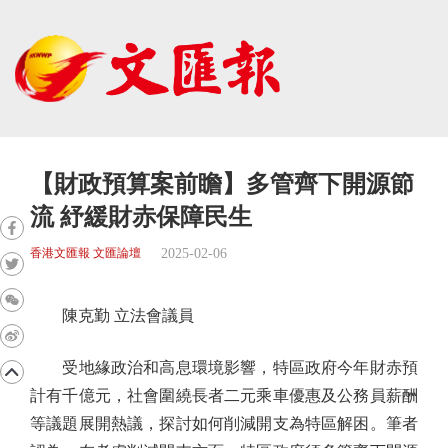
【財政預算案前瞻】多管齊下開源節
流 紓緩財赤保障民生
2025-02-06
香港文匯報 文匯論壇
陳克勤 立法會議員
受地緣政治和高息環境影響，特區政府今年財赤預
計有千億元，社會圍繞長者二元乘車優惠及公務員薪酬
等議題展開熱議，探討如何削減開支為特區解困。筆者