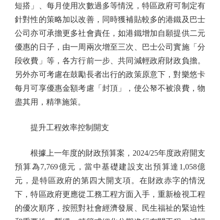
短搭」、每月使用次數過多等情況，特區政府可制定有
針對性的策略加以改善，同時獲補貼較多的港鐵及巴士
公司亦可承擔更多社會責任，如港鐵增加自願提供二元
優惠的日子，由一周兩次增至三次、巴士公司實施「分
段收費」等，各方行前一步、共同減輕政府財政負擔。
另外亦可考慮在鼓勵長者出行的政策原意下，對樂悠卡
每月可享優惠金額考慮「封頂」，使公帑不被浪費，物
盡其用，精準施策。
提升工程效率控制開支
根據上一年度的財政預算案，2024/25年度政府開支
預算為7,769億元，當中基礎建設支出預算達1,058億
元，是特區政府的第四大開支項。在財政赤字的情況
下，特區政府更應從工務工程方面入手，重新檢視工程
的優次順序，按照對社會經濟發展、民生福祉的緊迫性