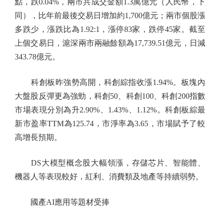
點，跌0.04%，兩市共成交金額1.3萬億元（人民幣，下
同），比年前最後交易日增加約1,700億元；兩市個股漲
多跌少，漲跌比為1.92:1，漲停83家，跌停45家。截至
上個交易日，滬深兩市兩融餘額為17,739.51億元，日減
343.78億元。
科創板昨強勢高開，科創綜指收漲1.94%。板塊內
大盤股反彈更為強勁，科創50、科創100、科創200指數
市場表現分別為升2.90%、1.43%、1.12%。科創板綜最
新市盈率TTM為125.74，市淨率為3.65，市場賦予了較
高增長預期。
DS大模型概念股大幅領漲，存儲芯片、智能體、
機器人等表現較好，紅利、消費類及地產等持續弱勢。
國產AI應用等題材受捧