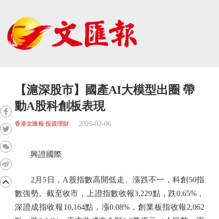
【滬深股市】國產AI大模型出圈 帶
動A股科創板表現
2025-02-06
香港文匯報 投資理財
興證國際
2月5日，A股指數高開低走、漲跌不一，科創50指
數強勢。截至收市，上證指數收報3,229點，跌0.65%，
深證成指收報10,164點，漲0.08%，創業板指收報2,062