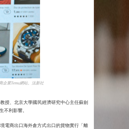
企業Temu網站。法新社
教授、北京大學國民經濟研究中心主任蘇劍
生不利影響。
境電商出口海外倉方式出口的貨物實行「離