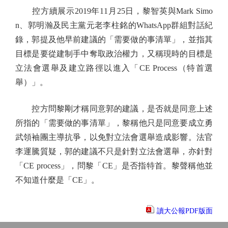
控方續展示2019年11月25日，黎智英與Mark Simo
n、郭明瀚及民主黨元老李柱銘的WhatsApp群組對話紀
錄，郭提及他早前建議的「需要做的事清單」，並指其
目標是要從建制手中奪取政治權力，又稱現時的目標是
立法會選舉及建立路徑以進入「CE Process（特首選
舉）」。
控方問黎剛才稱同意郭的建議，是否就是同意上述
所指的「需要做的事清單」，黎稱他只是同意要成立勇
武領袖團主導抗爭，以免對立法會選舉造成影響。法官
李運騰質疑，郭的建議不只是針對立法會選舉，亦針對
「CE process」，問黎「CE」是否指特首。黎聲稱他並
不知道什麼是「CE」。
讀大公報PDF版面