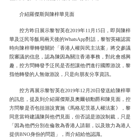
介紹羅傑斯與陳梓華見面
控方昨日展示黎智英在2019年11月15日，即與陳梓
華及泛民等飯局兩天後的WhatsApp對話，黎智英確認當
時向陳梓華轉發關於「香港人權與民主法案」將交參議
院審議的信息，認為陳因為關注香港事務，對此會感興
趣，控方問轉發予泛民是否想讓他們進行國際游說，黎
指他轉發的人無做游說，只是向朋友分享資訊。
控方再展示黎智英在2019年12月20日發送給陳梓華
的訊息，提及到介紹羅傑斯及奧爾頓勳爵和陳見面，控
方問黎是否包括游說實施《馬格尼茨基人權法案》，黎
同意當時建議陳與他們見面，但否認是游說制裁，只是
「因為他們分別在倫敦為香港人請願，以及致力為港人
提供BNO身份的問題」，而介紹給他認識。