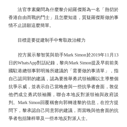
法官李素蘭問為什麼黎介紹羅傑斯為一名「熱切於
香港自由而戰的鬥士」且怎麼知道，質疑羅傑斯做的事
情不止請願這麼簡單。
目標是要從建制手中奪取政治權力
控方展示黎智英與助手Mark Simon於2019年11月13
日的WhatsApp對話紀錄，黎向Mark Simon提及早前前美
國駐港總領事郭明瀚所建議的「需要做的事清單」，指
自己認同郭的建議，認為要推舉勇武領袖團以主導整個
抗爭示威，並表示自己當晚會與一些抗爭者會面，敦促
他們成立勇武領袖團，聯合本地反對派領袖與政府談
判。Mark Simon回覆稱會向郭轉達黎的信息，在控方提
問下，黎承認自己同意郭的建議，而當晚與他會面的抗
爭者包括陳梓華及一些本地反對派人士。