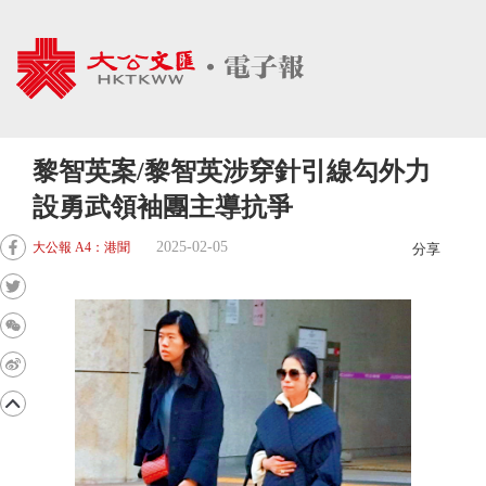
黎智英案/黎智英涉穿針引線勾外力
設勇武領袖團主導抗爭
2025-02-05
大公報 A4：港聞
分享