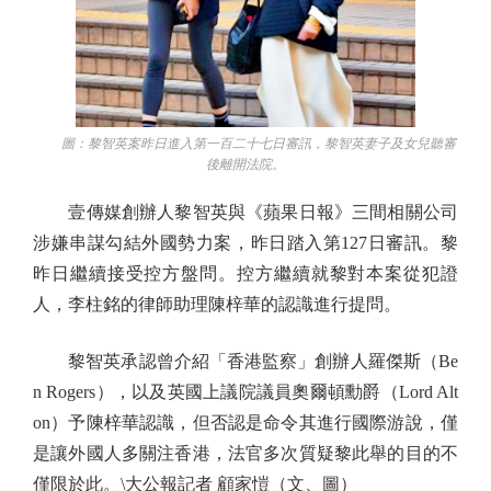
圖：黎智英案昨日進入第一百二十七日審訊，黎智英妻子及女兒聽審
後離開法院。
壹傳媒創辦人黎智英與《蘋果日報》三間相關公司
涉嫌串謀勾結外國勢力案，昨日踏入第127日審訊。黎
昨日繼續接受控方盤問。控方繼續就黎對本案從犯證
人，李柱銘的律師助理陳梓華的認識進行提問。
黎智英承認曾介紹「香港監察」創辦人羅傑斯（Be
n Rogers），以及英國上議院議員奧爾頓勳爵（Lord Alt
on）予陳梓華認識，但否認是命令其進行國際游說，僅
是讓外國人多關注香港，法官多次質疑黎此舉的目的不
僅限於此。\大公報記者 顧家愷（文、圖）