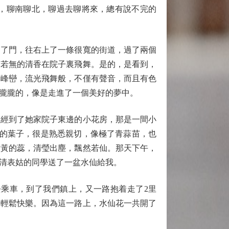
，聊南聊北，聊過去聊將來，總有說不完的
了門，往右上了一條很寬的街道，過了兩個
有若無的清香在院子裏飛舞。是的，是看到，
下峰巒，流光飛舞般，不僅有聲音，而且有色
朧朧的，像是走進了一個美好的夢中。
經到了她家院子東邊的小花房，那是一間小
仙的葉子，很是熟悉親切，像極了青蒜苗，也
嫩黃的蕊，清瑩出塵，飄然若仙。那天下午，
清表姑的同學送了一盆水仙給我。
乘車，到了我們鎮上，又一路抱着走了2里
得輕鬆快樂。因為這一路上，水仙花一共開了