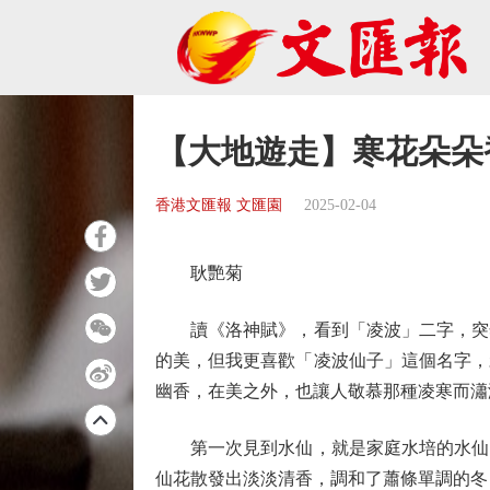
【大地遊走】寒花朵朵
香港文匯報 文匯園
2025-02-04
耿艷菊
讀《洛神賦》，看到「凌波」二字，突然
的美，但我更喜歡「凌波仙子」這個名字，
幽香，在美之外，也讓人敬慕那種凌寒而瀟
第一次見到水仙，就是家庭水培的水仙，
仙花散發出淡淡清香，調和了蕭條單調的冬