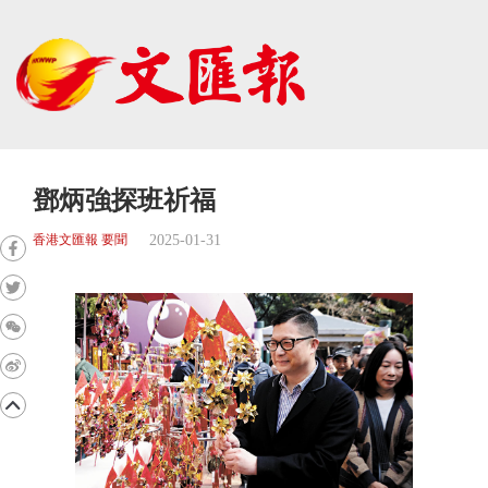
鄧炳強探班祈福
2025-01-31
香港文匯報 要聞