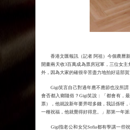
香港文匯報訊（記者 阿祖）今個農曆新
開畫兩天收3百萬成為票房冠軍，三位女主
外，因為大家的確很辛苦盡力地拍好這部賀
Gigi笑言自己對過年應不應節也沒所謂，因她
會否都入鄉隨俗？Gigi笑說：「都會有
票），他就說新年要畀咁多錢，我話係呀，
一種祝福，他就覺得好得意。」那第一年派利
Gigi指老公和女兒Sofia都有學講