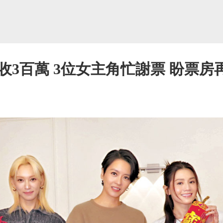
3百萬 3位女主角忙謝票 盼票房