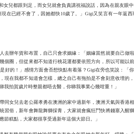
公和女兒都跟到足，而女兒就會負責講祝福說話，因為在親友眼中有
現在已經不會了，因她都快10歲了。」Gigi又笑言有一年返
去辦年貨和布置，自己只會求姻緣：「姻緣當然就要自己做啦
幾個圈，但從來都不知道行桃花運都要依照方向，所以可能以
是好的！」感情方面會否想快點有着落？Gigi在旁也笑說：「
，現在我都不知道會怎樣，總之自己有拖拍是不會刻意收埋的
睇我拍賀歲片時整親都唔去醫，你睇我事業心幾咁重！」
同女兒去老公羅孝勇在澳洲的家中過新年，澳洲天氣與香港相
統習俗，新年會舞龍舞獅採青，大家就會瘋狂鬥快將錢塞入醒
應節糕點，大家都很享受過新年這個大節日。」