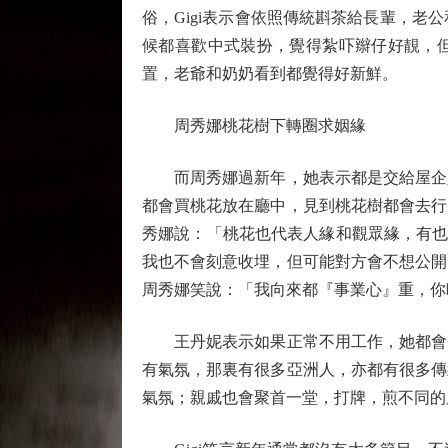
俗，Gigi表示會依照傳統斟茶給長輩，老
候都喜歡中式裝扮，覺得紮吓辮仔好靚，但
置，老爺和奶奶看到都覺得好新鮮。
周秀娜桃花樹下轉圈求姻緣
而周秀娜過新年，她表示都是交給屋企人
都會買桃花放在廳中，見到桃花樹都會去行
秀娜說：「桃花也代表人緣和觀眾緣，有也
我也不會刻意收埋，但可能對方會不想公開
周秀娜笑說：「我向來都『事業心』重，你
王丹妮表示如果正常不用工作，她都會帶
有氣氛，那裏有很多亞洲人，亦都有很多傳
氣氛；親戚也會聚首一堂，打牌，煎不同的