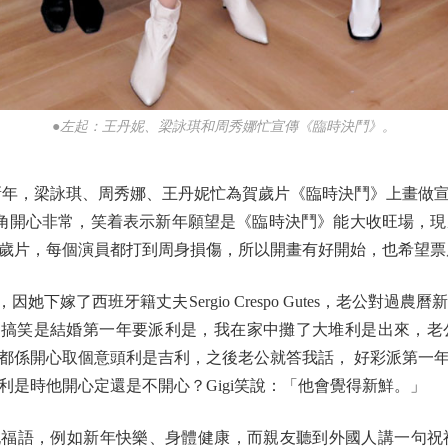
●左起：王丹妮、梁詠琪和周秀娜忙宣傳《臨時決鬥》。
年，梁詠琪、周秀娜、王丹妮忙為賀歲片《臨時決鬥》上畫做宣
角開心非常，笑着表示新年願望是《臨時決鬥》能大收旺場，
歲片，每個演員都打到周身損傷，所以開畫有好開始，也希望票
下嫁了西班牙籍丈夫Sergio Crespo Gutes，老公對
，最搞笑是結婚第一年要派利是，我在家中攤了大堆利是出來，
都係開心取個意頭利是吉利，之後老公就答我話， 好彩派第一
是時他開心定還是不開心？Gigi笑說：「他會覺得新鮮。」
一些祝福語，例如新年快樂、身體健康，而親友聽到外國人講一句