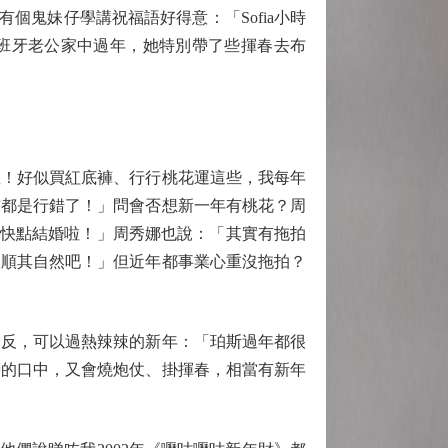
個鬼妹仔學講祝福語好得意：「Sofia小時
西班牙老公家中過年，她特別帶了些揮春去布
！好似買紅底褲、行行桃花運這些，我每年
前都是行錯了！」問會否想新一年有桃花？周
你快點結婚啦！」周秀娜也說：「其實有拖拍
，順其自然吧！」但近年都事業心重沒拖拍？
反，可以過熱辣辣的新年：「珀斯過年都很
獅的口中，又會燒炮仗、掛揮春，相當有新年