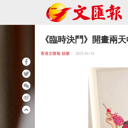
《臨時決鬥》開畫兩天收
香港文匯報 娛樂
2025-01-31