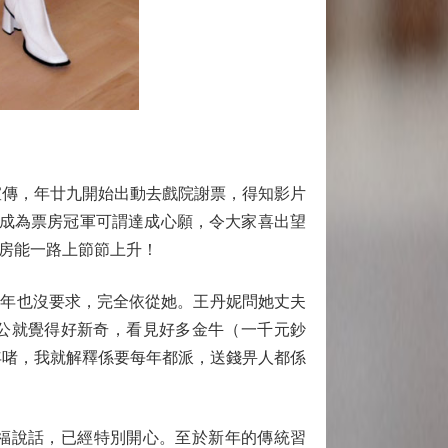
傳，年廿九開始出動去戲院謝票，得知影片
現成為票房冠軍可謂達成心願，令大家喜出望
房能一路上節節上升！
過農曆新年也沒要求，完全依從她。王丹妮問她丈夫
老公就覺得好新奇，看見好多金牛（一千元鈔
年啫，我就解釋係要每年都派，送錢畀人都係
祝福說話，已經特別開心。至於新年的傳統習