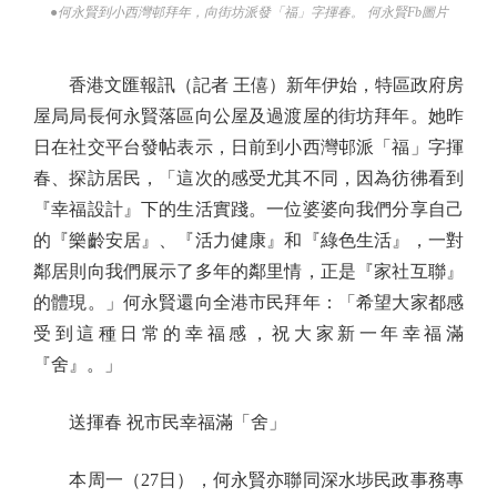
●何永賢到小西灣邨拜年，向街坊派發「福」字揮春。 何永賢Fb圖片
香港文匯報訊（記者 王僖）新年伊始，特區政府房
屋局局長何永賢落區向公屋及過渡屋的街坊拜年。她昨
日在社交平台發帖表示，日前到小西灣邨派「福」字揮
春、探訪居民，「這次的感受尤其不同，因為彷彿看到
『幸福設計』下的生活實踐。一位婆婆向我們分享自己
的『樂齡安居』、『活力健康』和『綠色生活』，一對
鄰居則向我們展示了多年的鄰里情，正是『家社互聯』
的體現。」何永賢還向全港市民拜年：「希望大家都感
受到這種日常的幸福感，祝大家新一年幸福滿
『舍』。」
送揮春 祝市民幸福滿「舍」
本周一（27日），何永賢亦聯同深水埗民政事務專