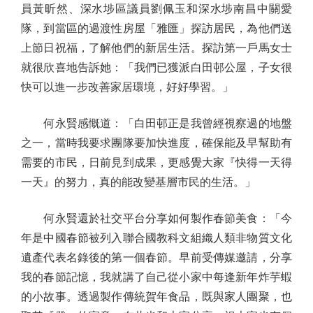
員黃昕然、深水埗區議員劉佩玉和深水埗南昌中關愛
隊，到當區的過渡性房屋「雅匯」探訪居民，為他們送
上節日祝福，了解他們的新居生活。探訪第一戶馬女士
就很欣喜地告訴她：「我們已獲派白田邨公屋，子女很
快可以進一步改善家居環境，好好學習。」
何永賢感慨道：「白田邨正是我曾經視察過的地盤
之一，當時我要求團隊要加快進度，確保能及早幫助有
需要的市民，日前見到成果，更感覺大家『快得一天得
一天』的努力，真的能改變基層市民的生活。」
何永賢還於社交平台分享如何製作春節美食：「今
年是中國春節被列入聯合國教科文組織人類非物質文化
遺產代表名錄後的第一個春節。早前受傳媒邀請，分享
我的春節記憶，我就講了自己從小家中每逢新年炸芋蝦
的小故事。透過製作傳統賀年食品，既與家人團聚，也