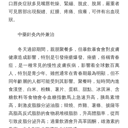
口唇炎症狀多見嘴唇乾燥、緊繃、脫皮、脫屑，嚴重者
可見唇部出現裂縫、紅腫、疼痛、痕癢，可伴有出血現
狀。
中藥針灸內外兼治
冬天過節期間，親朋聚餐多，但暴飲暴食會對皮膚
健康造成影響，特別是引發痤瘡爆發。痤瘡，俗稱青春
痘，是一種常見的慢性皮膚疾病，影響着全球數百萬
人，特別是青少年。雖然通常在青春期最為明顯，但不
同年齡層的人都可能受到其影響。聚餐時，短時間內進
食漢堡、白米、粉麵、薯片、蛋糕、甜點、冰淇淋、含
糖飲料等食物會令血糖指數馬上急速升高，胰島素增
高，刺激皮脂腺分泌油脂；韓燒、炸雞、薯條、披薩等
高脂高反式脂肪的食物易堆積脂肪，升高體脂率，從而
引致皮脂分泌升高；過量飲酒會升高睪固酮，雄激素的