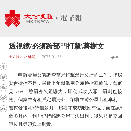
透視鏡/必須跨部門打擊\蔡樹文
2025-01-23
大公報 A3：港聞
分享
申訴專員公署調查當局打擊濫用公屋的工作，指房
委會檢控不足，最近七年就濫用公屋檢控率偏低，曾低
見1.7%，懲罰亦欠阻嚇力，即使成功入罪，罰則也較
輕。個案中有租戶定居海外，卻將在港公屋出租牟利，
被揭發後耗時5個多月，房署才成功收回單位，而在該5
個多月內，租戶仍持續將公屋非法出租，後果只是交回
單位且毋須負上刑責。