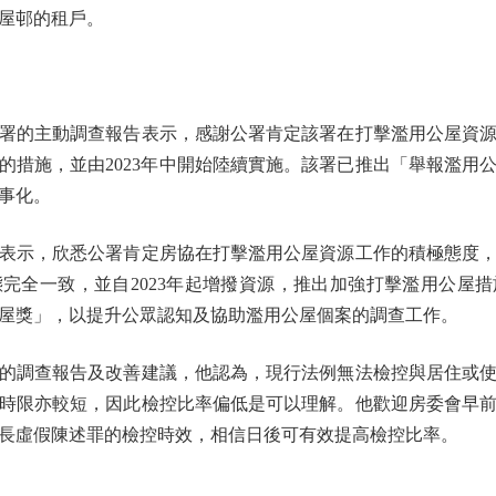
屋邨的租戶。
的主動調查報告表示，感謝公署肯定該署在打擊濫用公屋資源
的措施，並由2023年中開始陸續實施。該署已推出「舉報濫用
事化。
示，欣悉公署肯定房協在打擊濫用公屋資源工作的積極態度，
完全一致，並自2023年起增撥資源，推出加強打擊濫用公屋
屋獎」，以提升公眾認知及協助濫用公屋個案的調查工作。
調查報告及改善建議，他認為，現行法例無法檢控與居住或使
時限亦較短，因此檢控比率偏低是可以理解。他歡迎房委會早
長虛假陳述罪的檢控時效，相信日後可有效提高檢控比率。