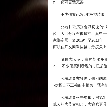
作，仍可更臻完善。
不少個案已超2年檢控時限
公署抽取房委會及房協的9宗
位，大部分沒有被檢控。其中一
家鄉定居，於2019年至202
而該住戶交回單位後，毋須負上
陳積志表示，當局對濫用租戶
2%，不少個案到發現時，已超
公署調查亦發現，個別的屋邨辦
5次提交不正確的申報表，隱瞞
公署調查報告並稱，房協出租屋
萬人的房委會相比，房協應更具