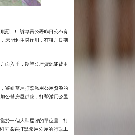
刑罰。申訴專員公署昨日公布有
%，未能起阻嚇作用，有租戶長期
方面入手，期望公屋資源能被更
查，審研當局打擊濫用公屋資源的
增加公營房屋供應，打擊濫用公屋
相當於一個大型屋邨的單位量，打
和房協在打擊濫用公屋的行政工