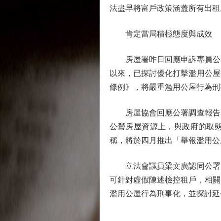
法盡早將富戶政策涵蓋所有出租
肯定當局積極態度與成效
房屋署昨日回應申訴專員公署
以來，已探討優化打擊濫用公屋
條例》，將嚴重濫用公屋行為刑
房屋協會回應公署調查報告表
公營房屋資源上，與政府的取態
稱，將於四月推出「舉報濫用公
立法會議員梁文廣認同公署的
可針對虛假陳述檢控租戶，相關
濫用公屋行為刑事化，並探討延