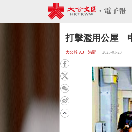
打擊濫用公屋 申
大公報 A3：港聞
2025-01-23