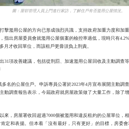
圖：屋邨管理人員上門進行家訪，了解住戶有否濫用公屋情況。
擊濫用公屋的方向已形成強烈共識，支持政府加重力度和加重
，指出房屋委員會就濫用公屋個案的檢控率過低，現時只有4.2
多月才收回單位，而該租戶更毋須負上刑責。
31項改善建議，包括從刑罰、加速濫用公屋回收及主動調查等
沛
萬多名的公屋住戶。申訴專員公署於2023年4月宣布展開主動調
主動調查報告表示，今屆政府就房屋政策做了大量工作，除了
，房屋署收回超過7000個被濫用和違反租約的公屋單位，
會肯定和表揚。但本着「沒有最好，只有更好」的目標，房委會