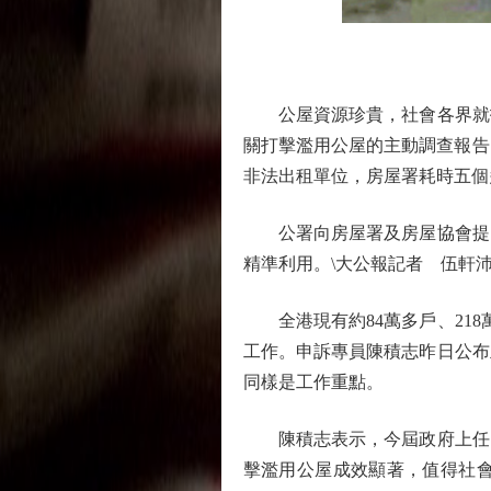
公屋資源珍貴，社會各界就打
關打擊濫用公屋的主動調查報告
非法出租單位，房屋署耗時五個
公署向房屋署及房屋協會提出
精準利用。\大公報記者 伍軒
全港現有約84萬多戶、218
工作。申訴專員陳積志昨日公布
同樣是工作重點。
陳積志表示，今屆政府上任以來
擊濫用公屋成效顯著，值得社