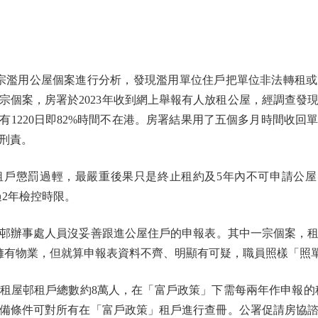
濫用公屋個案進行分析，發現濫用單位住戶把單位非法轉租或
宗個案，房署於2023年收到網上舉報有人放租公屋，經調查發
3年，有1220日即82%時間不在港。房署結果用了五個多月時間收
刑責。
懲罰過輕，最嚴重後果只是終止租約及5年內不可申請公屋，
過2年檢控時限。
事處人員沒妥善跟進公屋住戶的申報表。其中一宗個案，租戶自2
擁有物業，但就算申報表資料不齊、明顯有可疑，職員照樣「照
邨租戶總數約8萬人，在「富戶政策」下需每兩年作申報的租戶
備條件可對所有在「富戶政策」租戶進行查冊。公署促請房協